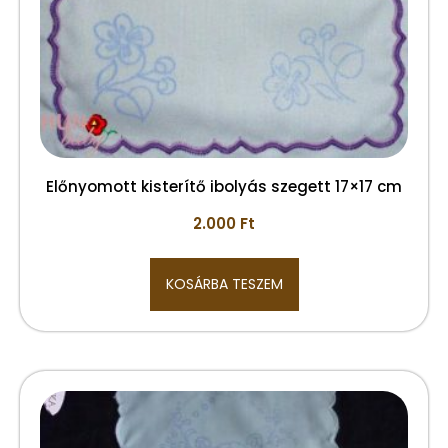
Előnyomott kisterítő ibolyás szegett 17×17 cm
2.000
Ft
KOSÁRBA TESZEM