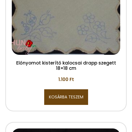
Előnyomot kisterítő kalocsai drapp szegett
18×18 cm
1.100
Ft
KOSÁRBA TESZEM