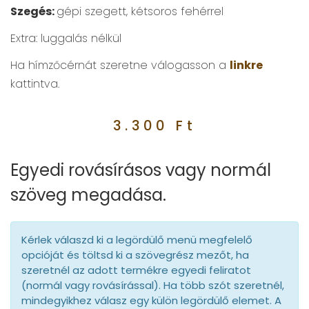
Szegés:
gépi szegett, kétsoros fehérrel
Extra: luggalás nélkül
Ha hímzőcérnát szeretne válogasson a
linkre
kattintva.
3.300
Ft
Egyedi rovásírásos vagy normál
szöveg megadása.
Kérlek válaszd ki a legördülő menü megfelelő
opcióját és töltsd ki a szövegrész mezőt, ha
szeretnél az adott termékre egyedi feliratot
(normál vagy rovásírással). Ha több szót szeretnél,
mindegyikhez válasz egy külön legördülő elemet. A