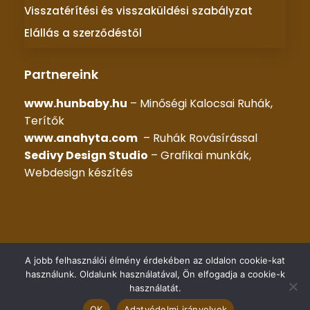
Visszatérítési és visszaküldési szabályzat
Elállás a szerződéstől
Partnereink
www.hunbaby.hu
– Minőségi Kalocsai Ruhák,
Terítők
www.anahyta.com
– Ruhák Rovásírással
Sedivy Design Studio
– Grafikai munkák,
Webdesign készítés
© 2025 –
KALOCSAI RUHÁK
– Minden jog fenntartva |
A jobb felhasználói élmény érdekében az oldalon cookie-kat
Készítette::
HG WEB Kft.
használunk. Oldalunk használatával, Ön elfogadja a cookie-k
használatát.
OK
Adatvédelmi irányelvek