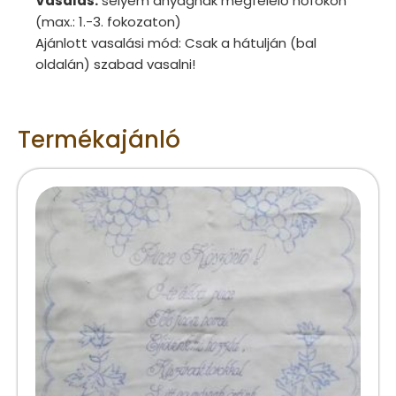
Vasalás:
selyem anyagnak megfelelő hőfokon
(max.: 1.-3. fokozaton)
Ajánlott vasalási mód: Csak a hátulján (bal
oldalán) szabad vasalni!
Termékajánló