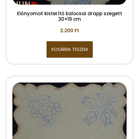
Előnyomot kisterítő kalocsai drapp szegett
30×19 cm
2.200
Ft
KOSÁRBA TESZEM