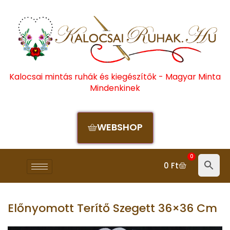
Kalocsai mintás ruhák és kiegészítők - Magyar Minta
Mindenkinek
WEBSHOP
0
0
Ft
Előnyomott Terítő Szegett 36×36 Cm