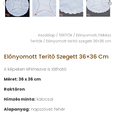
Kezdőlap
/
TERÍTŐK
/
Előnyomott, Félkész
Terítők
/ Előnyomott terítő szegett 36×36 cm
Előnyomott Terítő Szegett 36×36 Cm
A képeken kihímezve is látható
Méret: 36 x 36 cm
Raktáron
Hímzés minta:
kalocsai
Alapanyag:
napszövet fehér