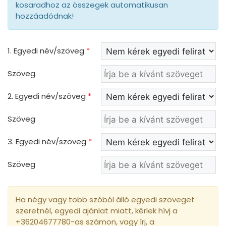
kosaradhoz az összegek automatikusan
hozzáadódnak!
1. Egyedi név/szöveg
*
Szöveg
2. Egyedi név/szöveg
*
Szöveg
3. Egyedi név/szöveg
*
Szöveg
Ha négy vagy több szóból álló egyedi szöveget
szeretnél, egyedi ajánlat miatt, kérlek hívj a
+36204677780-as számon, vagy írj, a