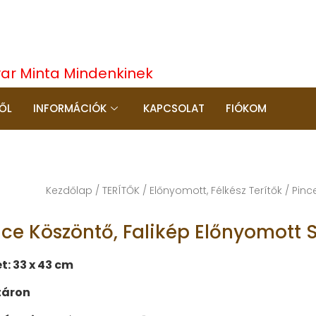
yar Minta Mindenkinek
ŐL
INFORMÁCIÓK
KAPCSOLAT
FIÓKOM
Kezdőlap
/
TERÍTŐK
/
Előnyomott, Félkész Terítők
/ Pinc
nce Köszöntő, Falikép Előnyomott
t: 33 x 43 cm
táron