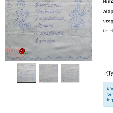
Hímz
Ala
Szeg
Ha h
Egy
Kér
ter
le