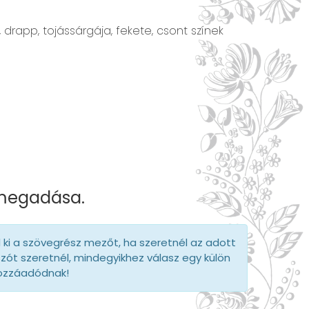
drapp, tojássárgája, fekete, csont színek
 megadása.
d ki a szövegrész mezőt, ha szeretnél az adott
szót szeretnél, mindegyikhez válasz egy külön
hozzáadódnak!