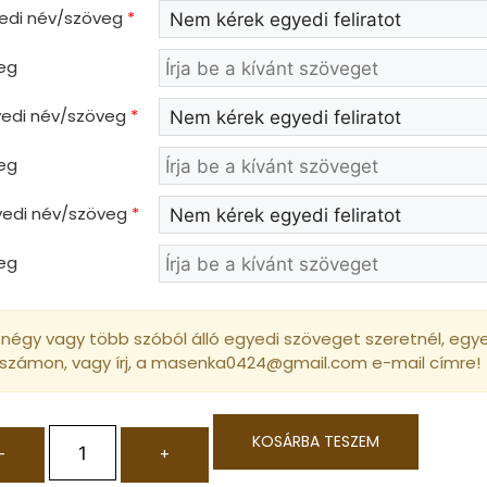
yedi név/szöveg
*
eg
gyedi név/szöveg
*
eg
gyedi név/szöveg
*
eg
négy vagy több szóból álló egyedi szöveget szeretnél, egyed
 számon, vagy írj, a masenka0424@gmail.com e-mail címre!
KOSÁRBA TESZEM
-
+