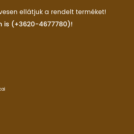
vesen ellátjuk a rendelt terméket!
n is (+3620-4677780)!
kai