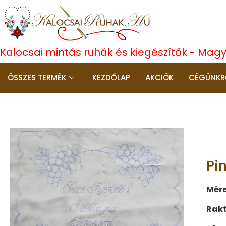
Kalocsai mintás ruhák és kiegészítők - Mag
ÖSSZES TERMÉK
KEZDŐLAP
AKCIÓK
CÉGÜNKR
Pi
Mére
Rak