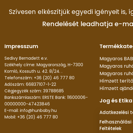
Szívesen elkészítjük egyedi igényeit is,
Rendelését leadhatja e-ma
Impresszum
Termékkate
Sedivy Bernadett e.v.
Magyaros BAB
Székhely címe: Magyarország, H-7300
Magyaros ruh
Komló, Kossuth u. 42. 8/24. .
Magyaros ruhá
Telefonszám: +36 (20) 46 777 80
Hímzett terít
Adószám: 66837107-1-22
Hímzett aján
Cégjegyzék szám: 39788685
Bankszámlaszám: ERSTE Bank: 11600006-
Jog és Etika
00000000-47423846
E-mail: info@hunbaby.hu
Adatkezelési 
Mobil: +36 (20) 46 777 80
Felhasználási 
Feltételek