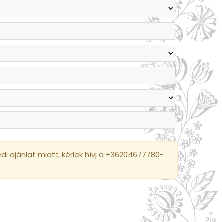
i ajánlat miatt, kérlek hívj a +36204677780-