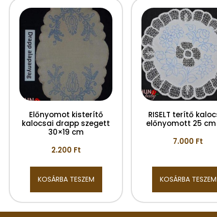
Előnyomot kisterítő
RISELT terítő kaloc
kalocsai drapp szegett
előnyomott 25 cm
30×19 cm
7.000
Ft
2.200
Ft
KOSÁRBA TESZEM
KOSÁRBA TESZEM