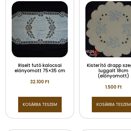
Riselt futó kalocsai
Kisterítő drapp sze
előnyomott 75×35 cm
luggalt 18cm
(előnyomott)
32.100
Ft
1.500
Ft
KOSÁRBA TESZEM
KOSÁRBA TESZEM