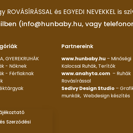
 így ROVÁSÍRÁSSAL és EGYEDI NEVEKKEL is szí
ilben (info@hunbaby.hu, vagy telefono
góriák
Partnereink
A, GYEREKRUHÁK
www.hunbaby.hu
– Minőségi
ák - Nőknek
Kalocsai Ruhák, Terítők
k - Férfiaknak
www.anahyta.com
– Ruhák
ők
Rovásírással
déktárgyak
Sedivy Design Studio
– Grafi
munkák, Webdesign készítés
tájékoztató
és Szerződési