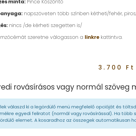
és minta:
Pince Köszöntő
panyaga:
napszöveten több színben kétheti/fehér, piros, 
és:
nincs /de kérheti szegetten is/
ímzőcérnát szeretne válogasson a
linkre
kattintva.
3.700
Ft
edi rovásírásos vagy normál szöveg
lek válaszd ki a legördülő menü megfelelő opcióját és tölts
mékre egyedi feliratot (normál vagy rovásírással). Ha több 
gördülő elemet. A kosaradhoz az összegek automatikusan 