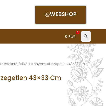
WEBSHOP
0
0
Ft
e Köszöntő, falikép előnyomott szegetlen 43×33 cm
 Szegetlen 43×33 Cm