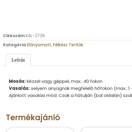
Cikkszám
KAL-2739
Kategória
Előnyomott, Félkész Terítők
Leírás
Mosás:
kézzel vagy géppel, max.: 40 fokon
Vasalás:
selyem anyagnak megfelelő hőfokon (max.: 1.
Ajánlott vasalási mód: Csak a hátulján (bal oldalán) sza
Termékajánló