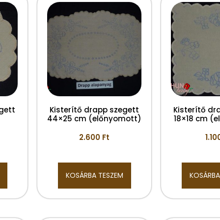
gett
Kisterítő drapp szegett
Kisterítő dr
44×25 cm (előnyomott)
18×18 cm (
2.600
Ft
1.10
KOSÁRBA TESZEM
KOSÁRBA