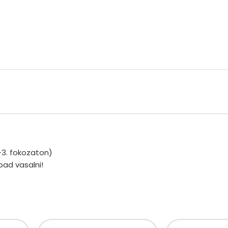
-3. fokozaton)
bad vasalni!