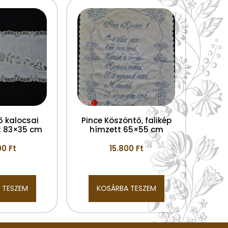
tő kalocsai
Pince Köszöntő, falikép
t 83×35 cm
hímzett 65×55 cm
00
Ft
15.800
Ft
 TESZEM
KOSÁRBA TESZEM