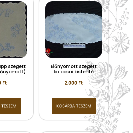
app szegett
Előnyomott szegett
előnyomott)
kalocsai kisterítő
0
Ft
2.000
Ft
 TESZEM
KOSÁRBA TESZEM