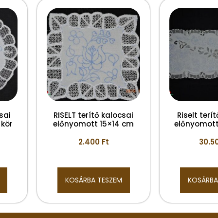
sai
RISELT terítő kalocsai
Riselt terí
 kör
előnyomott 15×14 cm
előnyomot
2.400
Ft
30.5
KOSÁRBA TESZEM
KOSÁRBA