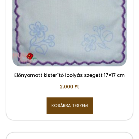
Előnyomott kisterítő ibolyás szegett 17×17 cm
2.000
Ft
KOSÁRBA TESZEM