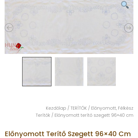
Kezdőlap
/
TERÍTŐK
/
Előnyomott, Félkész
Terítők
/ Előnyomott terítő szegett 96×40 cm
Előnyomott Terítő Szegett 96×40 Cm