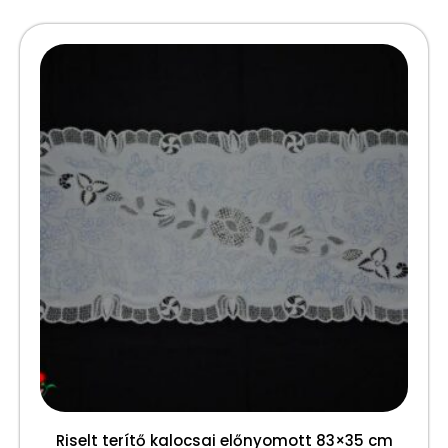
Riselt terítő kalocsai előnyomott 83×35 cm