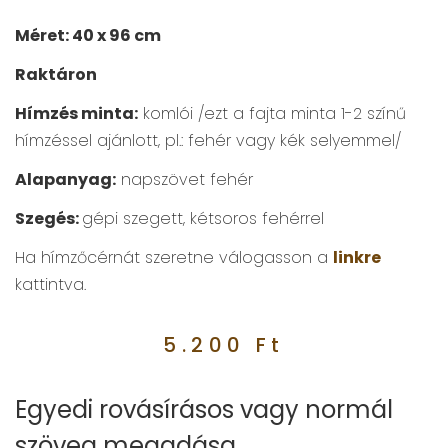
Méret: 40 x 96 cm
Raktáron
Hímzés minta:
komlói /ezt a fajta minta 1-2 színű
hímzéssel ajánlott, pl.: fehér vagy kék selyemmel/
Alapanyag:
napszövet fehér
Szegés:
gépi szegett, kétsoros fehérrel
Ha hímzőcérnát szeretne válogasson a
linkre
kattintva.
5.200
Ft
Egyedi rovásírásos vagy normál
szöveg megadása.