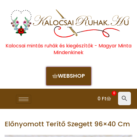
Kalocsai mintás ruhák és kiegészítők - Magyar Minta
Mindenkinek
WEBSHOP
0
0
Ft
Előnyomott Terítő Szegett 96×40 Cm