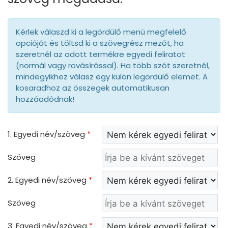
Kérlek válaszd ki a legördülő menü megfelelő
opcióját és töltsd ki a szövegrész mezőt, ha
szeretnél az adott termékre egyedi feliratot
(normál vagy rovásírással). Ha több szót szeretnél,
mindegyikhez válasz egy külön legördülő elemet. A
kosaradhoz az összegek automatikusan
hozzáadódnak!
1. Egyedi név/szöveg
*
Szöveg
2. Egyedi név/szöveg
*
Szöveg
3. Egyedi név/szöveg
*