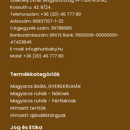
Székhely címe: Magyarország, H-7300 Komló,
Kossuth u. 42. 8/24. .
Telefonszám: +36 (20) 46 777 80
Adószám: 66837107-1-22
Cégjegyzék szám: 39788685
Bankszámlaszám: ERSTE Bank: 11600006-00000000-
47423846
E-mail: info@hunbaby.hu
Mobil: +36 (20) 46 777 80
Termékkategóriák
Magyaros BABA, GYEREKRUHÁK
Magyaros ruhák - Nőknek
Magyaros ruhák - Férfiaknak
Hímzett terítők
Hímzett ajándéktárgyak
Jog és Etika