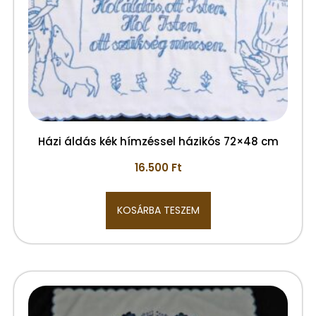
Házi áldás kék hímzéssel házikós 72×48 cm
16.500
Ft
KOSÁRBA TESZEM