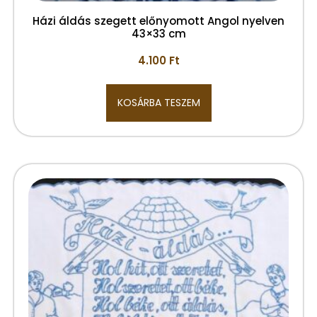
Házi áldás szegett előnyomott Angol nyelven
43×33 cm
4.100
Ft
KOSÁRBA TESZEM