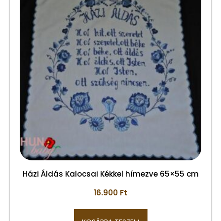
Házi Áldás Kalocsai Kékkel hímezve 65×55 cm
16.900
Ft