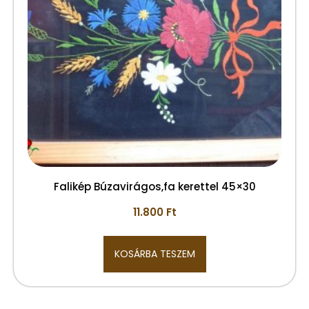
Falikép Búzavirágos,fa kerettel 45×30
11.800
Ft
KOSÁRBA TESZEM