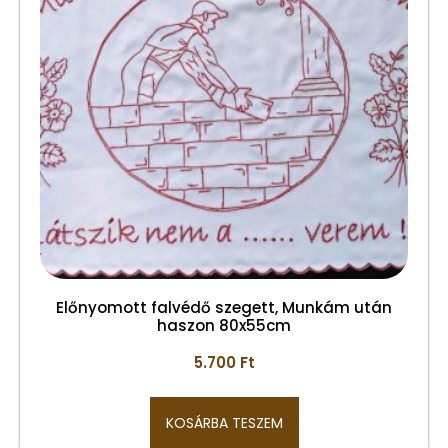
Előnyomott falvédő szegett, Munkám után
haszon 80x55cm
5.700
Ft
KOSÁRBA TESZEM