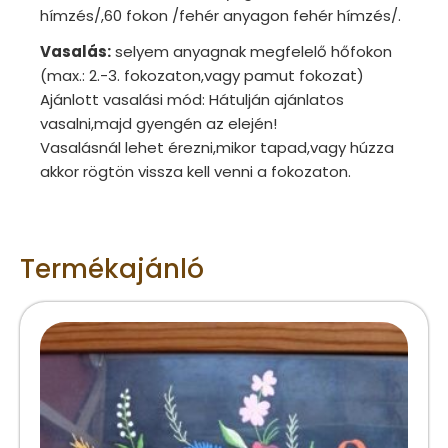
hímzés/,60 fokon /fehér anyagon fehér hímzés/.
Vasalás:
selyem anyagnak megfelelő hőfokon
(max.: 2.-3. fokozaton,vagy pamut fokozat)
Ajánlott vasalási mód: Hátulján ajánlatos
vasalni,majd gyengén az elején!
Vasalásnál lehet érezni,mikor tapad,vagy húzza
akkor rögtön vissza kell venni a fokozaton.
Termékajánló