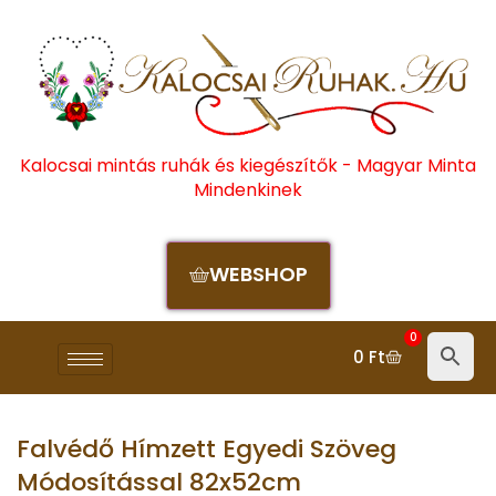
Kalocsai mintás ruhák és kiegészítők - Magyar Minta
Mindenkinek
WEBSHOP
0
0
Ft
Falvédő Hímzett Egyedi Szöveg
Módosítással 82x52cm