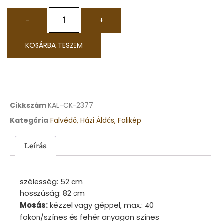
-
+
KOSÁRBA TESZEM
Cikkszám
KAL-CK-2377
Kategória
Falvédő, Házi Áldás, Falikép
Leírás
szélesség: 52
cm
hosszúság: 82
cm
Mosás:
kézzel vagy géppel, max.: 40
fokon/színes és fehér anyagon színes