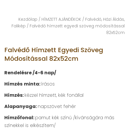
Kezdőlap
/
HÍMZETT AJÁNDÉKOK
/
Falvédő, Házi Áldás,
Falikép
/ Falvédő hímzett egyedi szöveg módosítással
82x52cm
Falvédő Hímzett Egyedi Szöveg
Módosítással 82x52cm
Rendelésre /4-6 nap/
Hímzés
minta:
írásos
Hímzés:
kézzel hímzett, kék fonállal
Alapanyaga:
napszövet fehér
Hímzőfonal:
pamut kék színű /kívánságára más
színekkel is elkészítem/