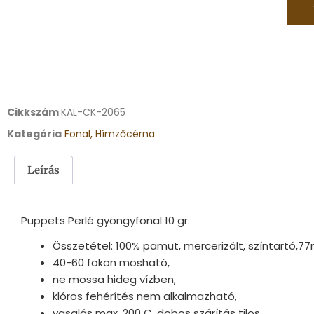
Cikkszám
KAL-CK-2065
Kategória
Fonal, Hímzőcérna
Leírás
Puppets Perlé gyöngyfonal 10 gr.
Összetétel: 100% pamut, mercerizált, színtartó,7
40-60 fokon mosható,
ne mossa hideg vízben,
klóros fehérítés nem alkalmazható,
vasalás max. 200 C, dobos szárítás tilos