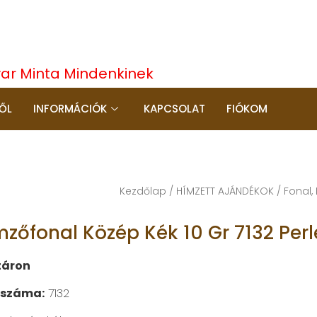
yar Minta Mindenkinek
ŐL
INFORMÁCIÓK
KAPCSOLAT
FIÓKOM
Kezdőlap
/
HÍMZETT AJÁNDÉKOK
/
Fonal,
mzőfonal Közép Kék 10 Gr 7132 Perl
táron
 száma:
7132