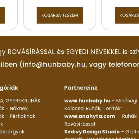
KOSÁRBA TESZEM
KOSÁRBA
 így ROVÁSÍRÁSSAL és EGYEDI NEVEKKEL is szí
ilben (info@hunbaby.hu, vagy telefono
góriák
Partnereink
A, GYEREKRUHÁK
www.hunbaby.hu
– Minőségi
ák - Nőknek
Kalocsai Ruhák, Terítők
k - Férfiaknak
www.anahyta.com
– Ruhák
ők
Rovásírással
déktárgyak
Sedivy Design Studio
– Grafi