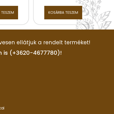
 TESZEM
KOSÁRBA TESZEM
vesen ellátjuk a rendelt terméket!
n is (+3620-4677780)!
kai