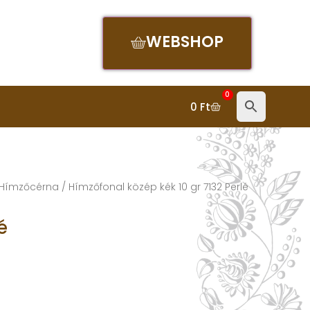
WEBSHOP
0
0
Ft
 Hímzőcérna
/ Hímzőfonal közép kék 10 gr 7132 Perlé
é