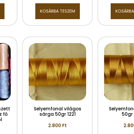
KOSÁRBA TESZEM
KOSÁRBA
szett
Selyemfonal világos
Selyemfon
z fő
sárga 50gr 1221
50gr
l
2.800
Ft
2.8