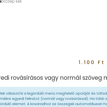
e:
közép kék
1.100
Ft
edi rovásírásos vagy normál szöveg
lek válaszd ki a legördülő menü megfelelő opcióját és tölts
mékre egyedi feliratot (normál vagy rovásírással). Ha több 
gördülő elemet. A kosaradhoz az összegek automatikusan 