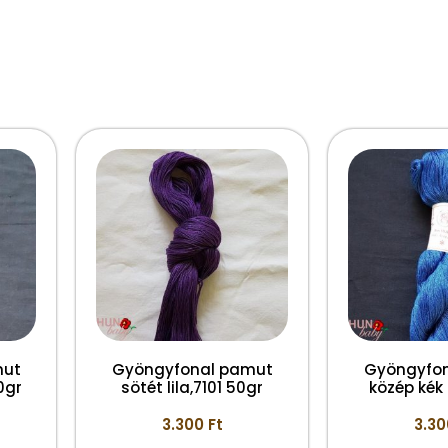
mut
Gyöngyfonal pamut
Gyöngyfo
0gr
sötét lila,7101 50gr
közép kék 
3.300
Ft
3.3