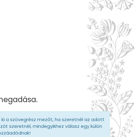
 megadása.
d ki a szövegrész mezőt, ha szeretnél az adott
szót szeretnél, mindegyikhez válasz egy külön
hozzáadódnak!