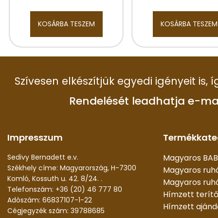
KOSÁRBA TESZEM
KOSÁRBA TESZEM
Szívesen elkészítjük egyedi igényeit is,
Rendelését leadhatja e-ma
Impresszum
Termékkate
Sedivy Bernadett e.v.
Magyaros BAB
Székhely címe: Magyarország, H-7300
Magyaros ruh
Komló, Kossuth u. 42. 8/24. .
Magyaros ruhá
Telefonszám: +36 (20) 46 777 80
Hímzett terít
Adószám: 66837107-1-22
Hímzett aján
Cégjegyzék szám: 39788685