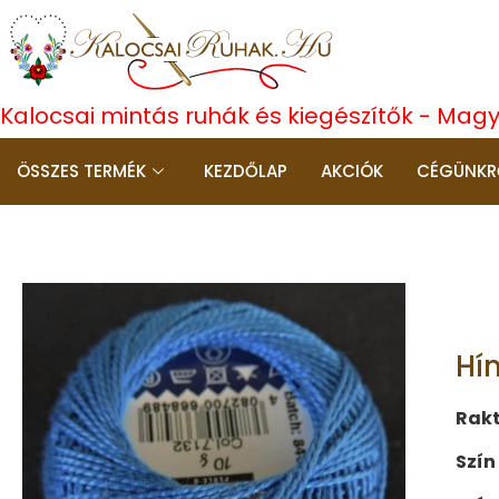
Kalocsai mintás ruhák és kiegészítők - Mag
ÖSSZES TERMÉK
KEZDŐLAP
AKCIÓK
CÉGÜNKR
Hí
Rak
Szín