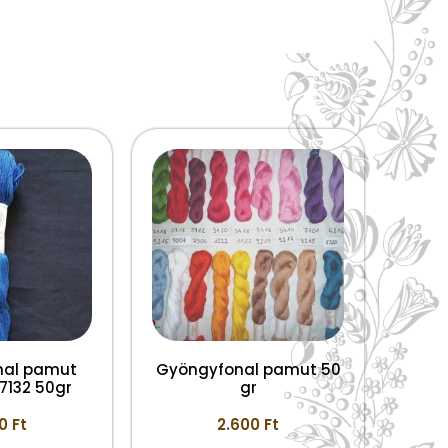
nal pamut
Gyöngyfonal pamut 50
7132 50gr
gr
00
Ft
2.600
Ft