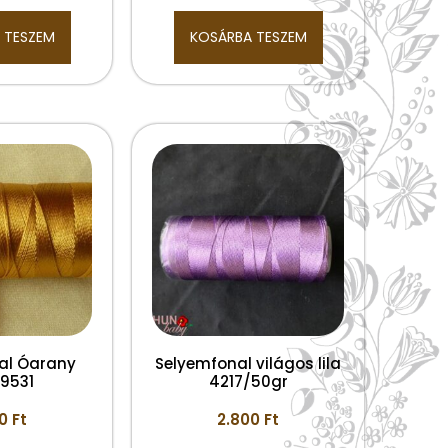
 TESZEM
KOSÁRBA TESZEM
al Óarany
Selyemfonal világos lila
 9531
4217/50gr
00
Ft
2.800
Ft