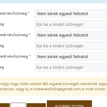
yedi név/szöveg
*
eg
gyedi név/szöveg
*
eg
gyedi név/szöveg
*
eg
négy vagy több szóból álló egyedi szöveget szeretnél, egyed
 számon, vagy írj, a masenka0424@gmail.com e-mail címre!
KOSÁRBA TESZEM