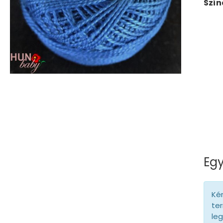
Szín
Egy
Kér
ter
le