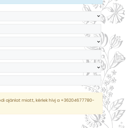
i ajánlat miatt, kérlek hívj a +36204677780-