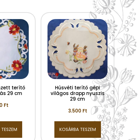
zett terítő
Húsvéti terítő gépi
sás 29 cm
világos drapp nyuszis
29 cm
00
Ft
3.500
Ft
 TESZEM
KOSÁRBA TESZEM