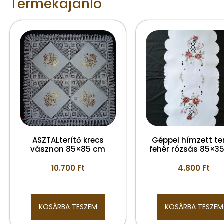
Termékajánló
ASZTALterítő krecs
Géppel hímzett te
vásznon 85×85 cm
fehér rózsás 85×3
10.700
Ft
4.800
Ft
KOSÁRBA TESZEM
KOSÁRBA TESZEM