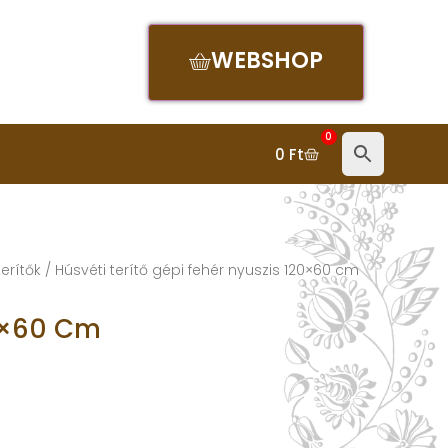
WEBSHOP
0
0
Ft
erítők
/ Húsvéti terítő gépi fehér nyuszis 120×60 cm
20×60 Cm