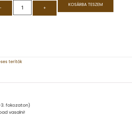
KOSÁRBA TESZEM
-
+
ses terítők
-3. fokozaton)
bad vasalni!