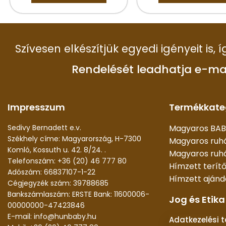
Szívesen elkészítjük egyedi igényeit is,
Rendelését leadhatja e-ma
Impresszum
Termékkate
Sedivy Bernadett e.v.
Magyaros BAB
Székhely címe: Magyarország, H-7300
Magyaros ruh
Komló, Kossuth u. 42. 8/24. .
Magyaros ruhá
Telefonszám: +36 (20) 46 777 80
Hímzett terít
Adószám: 66837107-1-22
Hímzett aján
Cégjegyzék szám: 39788685
Bankszámlaszám: ERSTE Bank: 11600006-
Jog és Etika
00000000-47423846
E-mail: info@hunbaby.hu
Adatkezelési 