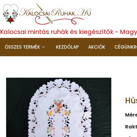
Kalocsai mintás ruhák és kiegészítők - Mag
ÖSSZES TERMÉK
KEZDŐLAP
AKCIÓK
CÉGÜNKR
Hú
Mére
Rakt