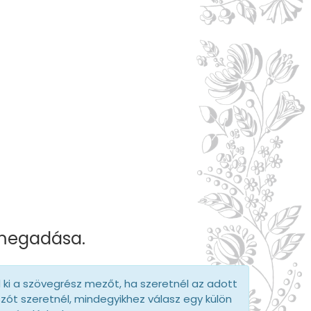
 megadása.
d ki a szövegrész mezőt, ha szeretnél az adott
szót szeretnél, mindegyikhez válasz egy külön