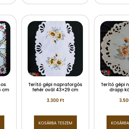
sos
Terítő gépi napraforgós
Terítő gépi
5 cm
fehér ovál 43×29 cm
drapp k
3.300
Ft
3.5
KOSÁRBA TESZEM
KOSÁRBA