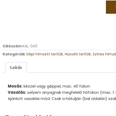
Cikkszám
KAL-3411
Kategóriák
Gépi hímzett terítők
,
Húsvéti terítők
,
Színes hímzé
Leírás
Mosás:
kézzel vagy géppel, max.: 40 fokon
Vasalás:
selyem anyagnak megfelelő hőfokon (max.: 1.
Ajánlott vasalási mód: Csak a hátulján (bal oldalán) sza