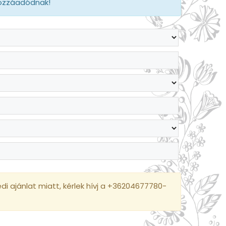
hozzáadódnak!
i ajánlat miatt, kérlek hívj a +36204677780-