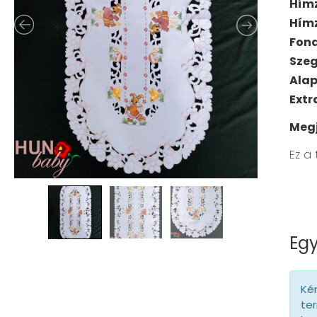
Hím
Hím
Fona
Szeg
Ala
Extr
Meg
Ez a
Egy
Kér
ter