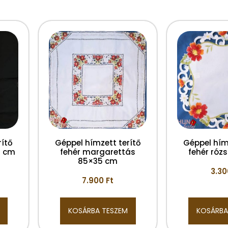
rítő
Géppel hímzett terítő
Géppel hím
5 cm
fehér margarettás
fehér róz
85×35 cm
3.3
7.900
Ft
KOSÁRBA TESZEM
KOSÁRBA