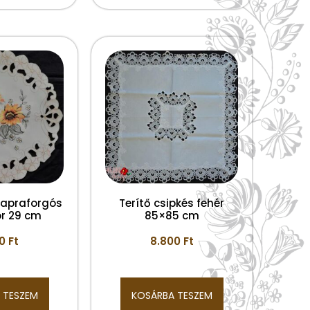
 napraforgós
Terítő csipkés fehér
ör 29 cm
85×85 cm
00
Ft
8.800
Ft
 TESZEM
KOSÁRBA TESZEM