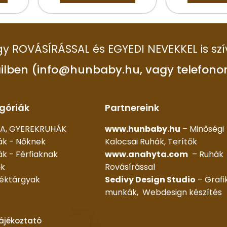
 így ROVÁSÍRÁSSAL és EGYEDI NEVEKKEL is szí
ilben (info@hunbaby.hu, vagy telefono
góriák
Partnereink
A, GYEREKRUHÁK
www.hunbaby.hu
– Minőségi
ák - Nőknek
Kalocsai Ruhák, Terítők
k - Férfiaknak
www.anahyta.com
– Ruhák
ők
Rovásírással
déktárgyak
Sedivy Design Studio
– Grafi
munkák, Webdesign készítés
tájékoztató