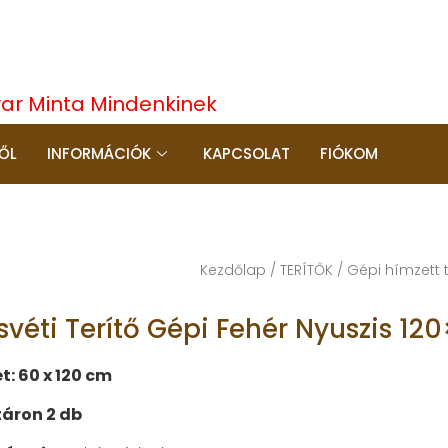
yar Minta Mindenkinek
ŐL
INFORMÁCIÓK
KAPCSOLAT
FIÓKOM
Kezdőlap
/
TERÍTŐK
/
Gépi hímzett t
svéti Terítő Gépi Fehér Nyuszis 1
t: 60 x 120 cm
áron 2 db