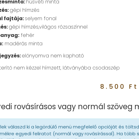
zésminta:
húsvéti minta
zés:
gépi hímzés
l fajtája:
selyem fonal
és:
gépi hímzés,világos rózsaszínnel
panyag:
fehér
a:
madérás minta
jegyzés:
előnyomva nem kapható
 terítő nem kézzel hímzett, látványába csodaszép
8.500
Ft
edi rovásírásos vagy normál szöveg
lek válaszd ki a legördülő menü megfelelő opcióját és tölts
mékre egyedi feliratot (normál vagy rovásírással). Ha több 