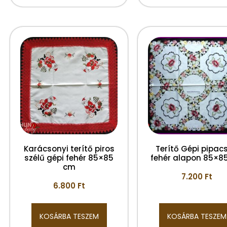
Karácsonyi terítő piros
Terítő Gépi pipac
szélű gépi fehér 85×85
fehér alapon 85×8
cm
7.200
Ft
6.800
Ft
KOSÁRBA TESZEM
KOSÁRBA TESZEM