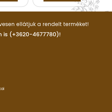
vesen ellátjuk a rendelt terméket!
n is (+3620-4677780)!
kai