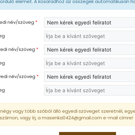
gördülő elemet. A kosaradhoz az összegek automatikusan 
yedi név/szöveg
*
eg
gyedi név/szöveg
*
eg
gyedi név/szöveg
*
eg
négy vagy több szóból álló egyedi szöveget szeretnél, egyed
 számon, vagy írj, a masenka0424@gmail.com e-mail címre!