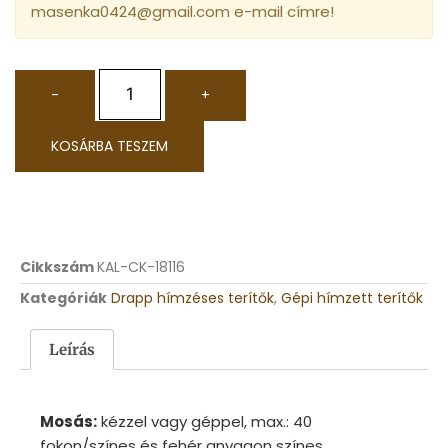
masenka0424@gmail.com e-mail címre!
-
+
KOSÁRBA TESZEM
Cikkszám
KAL-CK-18116
Kategóriák
Drapp hímzéses terítők
,
Gépi hímzett terítők
Leírás
Mosás:
kézzel vagy géppel, max.: 40
fokon/színes és fehér anyagon színes