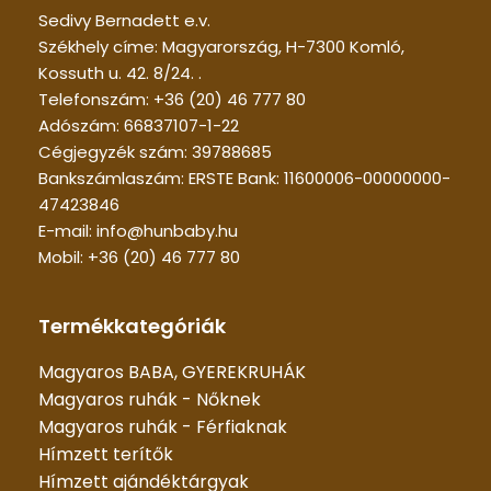
Sedivy Bernadett e.v.
Székhely címe: Magyarország, H-7300 Komló,
Kossuth u. 42. 8/24. .
Telefonszám: +36 (20) 46 777 80
Adószám: 66837107-1-22
Cégjegyzék szám: 39788685
Bankszámlaszám: ERSTE Bank: 11600006-00000000-
47423846
E-mail: info@hunbaby.hu
Mobil: +36 (20) 46 777 80
Termékkategóriák
Magyaros BABA, GYEREKRUHÁK
Magyaros ruhák - Nőknek
Magyaros ruhák - Férfiaknak
Hímzett terítők
Hímzett ajándéktárgyak