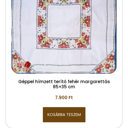
Géppel hímzett terítő fehér margarettás
85×35 cm
7.900
Ft
KOSÁRBA TESZEM