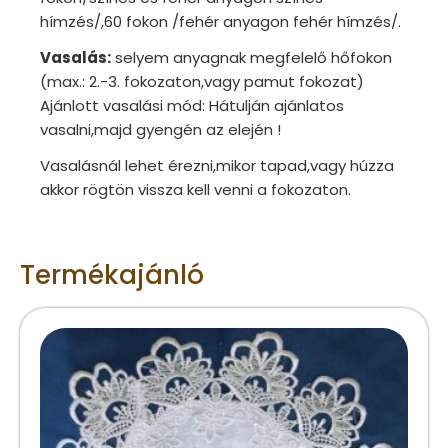
hímzés/,60 fokon /fehér anyagon fehér hímzés/.
Vasalás:
selyem anyagnak megfelelő hőfokon
(max.: 2.-3. fokozaton,vagy pamut fokozat)
Ajánlott vasalási mód: Hátulján ajánlatos
vasalni,majd gyengén az elején !
Vasalásnál lehet érezni,mikor tapad,vagy húzza
akkor rögtön vissza kell venni a fokozaton.
Termékajánló