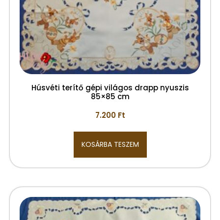
Húsvéti terítő gépi világos drapp nyuszis
85×85 cm
7.200
Ft
KOSÁRBA TESZEM