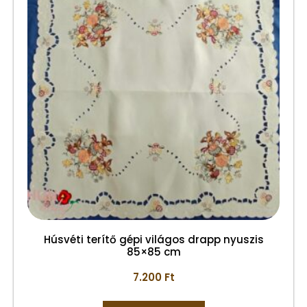
Húsvéti terítő gépi világos drapp nyuszis
85×85 cm
7.200
Ft