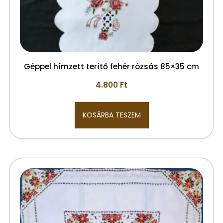
Géppel hímzett terítő fehér rózsás 85×35 cm
4.800
Ft
KOSÁRBA TESZEM