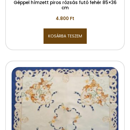
Géppel hímzett piros rózsás futó fehér 85×36
cm
4.800
Ft
KOSÁRBA TESZEM