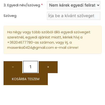
3. Egyedi név/szöveg
*
Szöveg
Ha négy vagy több szóból álló egyedi szöveget
szeretnél, egyedi ajánlat miatt, kérlek hívj a
+36204677780-as számon, vagy írj, a
masenka0424@gmail.com e-mail címre!
-
+
KOSÁRBA TESZEM