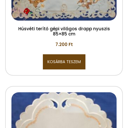
Húsvéti terítő gépi világos drapp nyuszis
85×85 cm
7.200
Ft
KOSÁRBA TESZEM