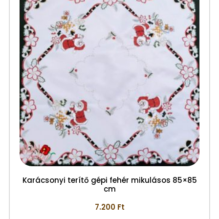
Karácsonyi terítő gépi fehér mikulásos 85×85
cm
7.200
Ft