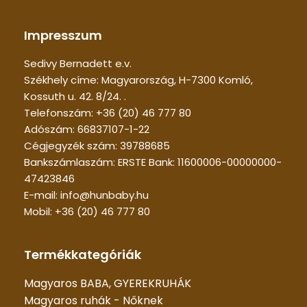
Impresszum
Sedivy Bernadett e.v.
Székhely címe: Magyarország, H-7300 Komló,
Kossuth u. 42. 8/24. .
Telefonszám: +36 (20) 46 777 80
Adószám: 66837107-1-22
Cégjegyzék szám: 39788685
Bankszámlaszám: ERSTE Bank: 11600006-00000000-
47423846
E-mail: info@hunbaby.hu
Mobil: +36 (20) 46 777 80
Termékkategóriák
Magyaros BABA, GYEREKRUHÁK
Magyaros ruhák - Nőknek