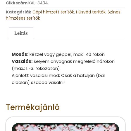
Cikkszám
KAL-3434
Kategóriák
Gépi hímzett terítők
,
Húsvéti terítők
,
Színes
hímzéses terítők
Leírás
Mosás:
kézzel vagy géppel, max.: 40 fokon
Vasalás:
selyem anyagnak megfelelő hőfokon
(max.: 1.-3. fokozaton)
Ajánlott vasalási mód: Csak a hátulján (bal
oldalán) szabad vasalni!
Termékajánló