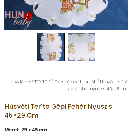
Kezdőlap
/
TERÍTŐK
/
Gépi hímzett terítők
/ Húsvéti terítő
gépi fehér nyuszis 45×29 cm
Húsvéti Terítő Gépi Fehér Nyuszis
45×29 Cm
Méret: 29 x 45 cm