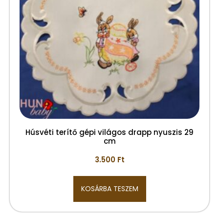
Húsvéti terítő gépi világos drapp nyuszis 29
cm
3.500
Ft
KOSÁRBA TESZEM