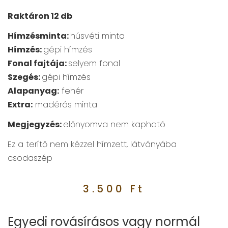
Raktáron 12 db
Hímzésminta:
húsvéti minta
Hímzés:
gépi hímzés
Fonal fajtája:
selyem fonal
Szegés:
gépi hímzés
Alapanyag:
fehér
Extra:
madérás minta
Megjegyzés:
előnyomva nem kapható
Ez a terítő nem kézzel hímzett, látványába
csodaszép
3.500
Ft
Egyedi rovásírásos vagy normál