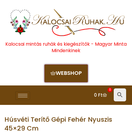
Kalocsai mintás ruhák és kiegészítők - Magyar Minta
Mindenkinek
WEBSHOP
0
0
Ft
Húsvéti Terítő Gépi Fehér Nyuszis
45×29 Cm