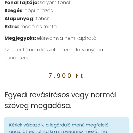
Fonal fajtája:
selyem fonal
Szegés:
gépi hímzés
Alapanyag:
fehér
Extra:
madérás minta
Megjegyzés:
előnyomva nem kapható
Ez a terítő nem kézzel hímzett, látványába
csodaszép
7.900
Ft
Egyedi rovásírásos vagy normál
szöveg megadása.
Kérlek válaszd ki a legördülő menü megfelelő
opcióját és töltsd ki a szövegrész mezőt, ha