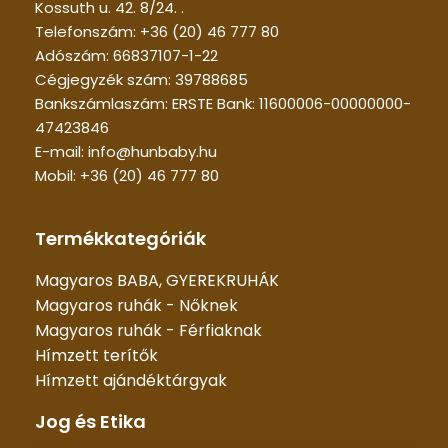
Kossuth u. 42. 8/24. .
Telefonszám: +36 (20) 46 777 80
Adószám: 66837107-1-22
Cégjegyzék szám: 39788685
Bankszámlaszám: ERSTE Bank: 11600006-00000000-
47423846
E-mail: info@hunbaby.hu
Mobil: +36 (20) 46 777 80
Termékkategóriák
Magyaros BABA, GYEREKRUHÁK
Magyaros ruhák - Nőknek
Magyaros ruhák - Férfiaknak
Hímzett terítők
Hímzett ajándéktárgyak
Jog és Etika