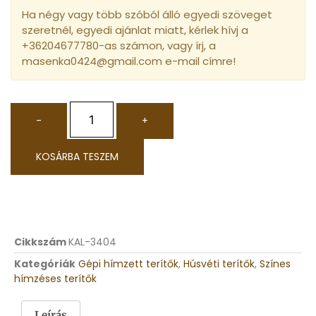
Ha négy vagy több szóból álló egyedi szöveget
szeretnél, egyedi ajánlat miatt, kérlek hívj a
+36204677780-as számon, vagy írj, a
masenka0424@gmail.com e-mail címre!
-
+
KOSÁRBA TESZEM
Cikkszám
KAL-3404
Kategóriák
Gépi hímzett terítők
,
Húsvéti terítők
,
Színes
hímzéses terítők
Leírás