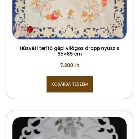
Húsvéti terítő gépi világos drapp nyuszis
85×85 cm
7.200
Ft
KOSÁRBA TESZEM