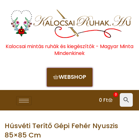
Kalocsai mintás ruhák és kiegészítők - Magyar Minta
Mindenkinek
WEBSHOP
0
0
Ft
Húsvéti Terítő Gépi Fehér Nyuszis
85×85 Cm