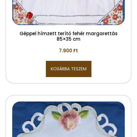
Géppel hímzett terítő fehér margarettás
85×35 cm
7.900
Ft
KOSÁRBA TESZEM