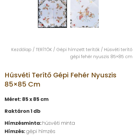
Kezdőlap
/
TERÍTŐK
/
Gépi hímzett terítők
/ Húsvéti terítő
gépi fehér nyuszis 85×85 cm
Húsvéti Terítő Gépi Fehér Nyuszis
85×85 Cm
Méret: 85 x 85 cm
Raktáron 1 db
Hímzésminta:
húsvéti minta
Hímzés:
gépi hímzés