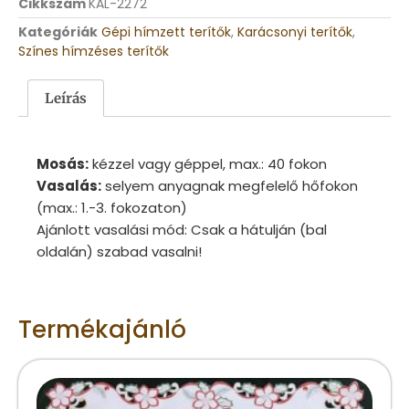
Cikkszám
KAL-2272
Kategóriák
Gépi hímzett terítők
,
Karácsonyi terítők
,
Színes hímzéses terítők
Leírás
Mosás:
kézzel vagy géppel, max.: 40 fokon
Vasalás:
selyem anyagnak megfelelő hőfokon
(max.: 1.-3. fokozaton)
Ajánlott vasalási mód: Csak a hátulján (bal
oldalán) szabad vasalni!
Termékajánló