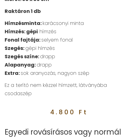
Raktáron 1 db
Hímzésminta:
karácsonyi minta
Hímzés: gépi
hímzés
Fonal fajtája:
selyem fonal
Szegés:
gépi hímzés
Szegés színe:
drapp
Alapanyag:
drapp
Extra:
sok aranyozás, nagyon szép
Ez a terítő nem kézzel hímzett, látványába
csodaszép
4.800
Ft
Egyedi rovásírásos vagy normál