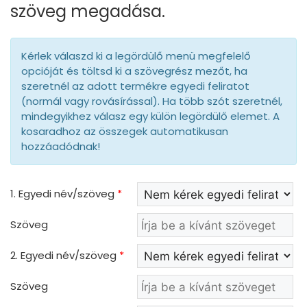
szöveg megadása.
Kérlek válaszd ki a legördülő menü megfelelő
opcióját és töltsd ki a szövegrész mezőt, ha
szeretnél az adott termékre egyedi feliratot
(normál vagy rovásírással). Ha több szót szeretnél,
mindegyikhez válasz egy külön legördülő elemet. A
kosaradhoz az összegek automatikusan
hozzáadódnak!
1. Egyedi név/szöveg
*
Szöveg
2. Egyedi név/szöveg
*
Szöveg