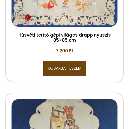
Húsvéti terítő gépi világos drapp nyuszis
85×85 cm
7.200
Ft
KOSÁRBA TESZEM