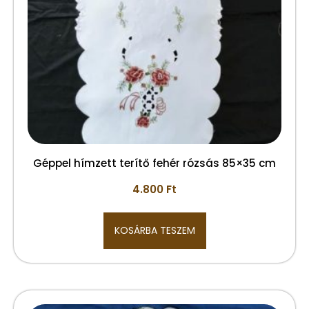
Géppel hímzett terítő fehér rózsás 85×35 cm
4.800
Ft
KOSÁRBA TESZEM