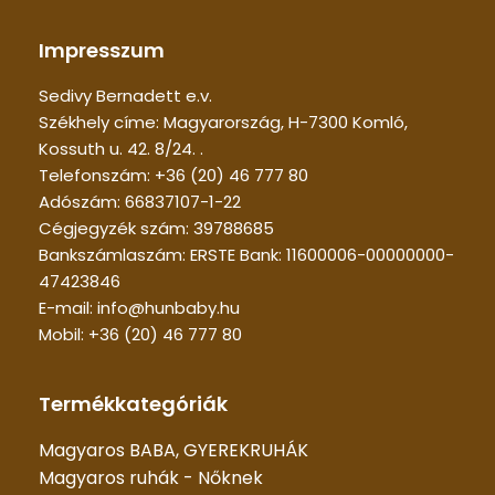
Impresszum
Sedivy Bernadett e.v.
Székhely címe: Magyarország, H-7300 Komló,
Kossuth u. 42. 8/24. .
Telefonszám: +36 (20) 46 777 80
Adószám: 66837107-1-22
Cégjegyzék szám: 39788685
Bankszámlaszám: ERSTE Bank: 11600006-00000000-
47423846
E-mail: info@hunbaby.hu
Mobil: +36 (20) 46 777 80
Termékkategóriák
Magyaros BABA, GYEREKRUHÁK
Magyaros ruhák - Nőknek