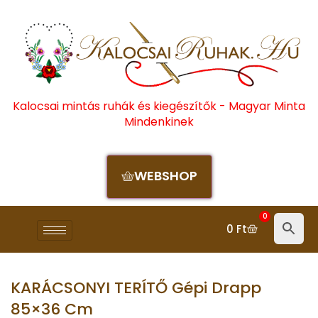
Kalocsai mintás ruhák és kiegészítők - Magyar Minta
Mindenkinek
WEBSHOP
0
0
Ft
KARÁCSONYI TERÍTŐ Gépi Drapp
85×36 Cm