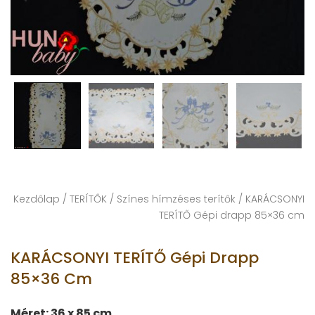
Kezdőlap
/
TERÍTŐK
/
Színes hímzéses terítők
/ KARÁCSONYI
TERÍTŐ Gépi drapp 85×36 cm
KARÁCSONYI TERÍTŐ Gépi Drapp
85×36 Cm
Méret: 36 x 85 cm