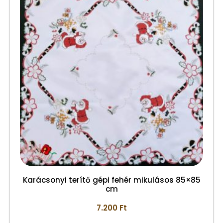
Karácsonyi terítő gépi fehér mikulásos 85×85
cm
7.200
Ft