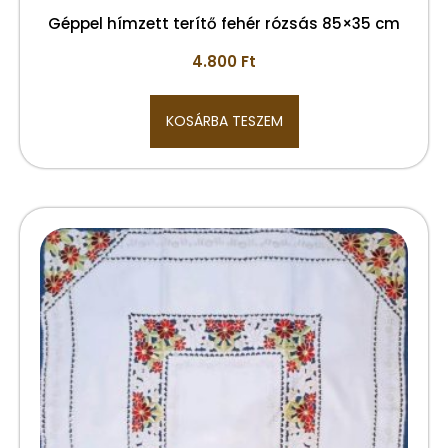
Géppel hímzett terítő fehér rózsás 85×35 cm
4.800
Ft
KOSÁRBA TESZEM