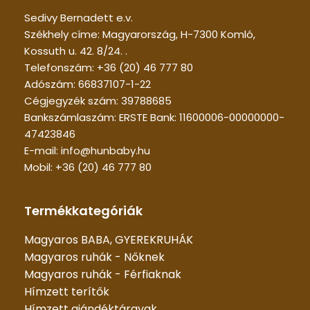
Sedivy Bernadett e.v.
Székhely címe: Magyarország, H-7300 Komló,
Kossuth u. 42. 8/24. .
Telefonszám: +36 (20) 46 777 80
Adószám: 66837107-1-22
Cégjegyzék szám: 39788685
Bankszámlaszám: ERSTE Bank: 11600006-00000000-
47423846
E-mail: info@hunbaby.hu
Mobil: +36 (20) 46 777 80
Termékkategóriák
Magyaros BABA, GYEREKRUHÁK
Magyaros ruhák - Nőknek
Magyaros ruhák - Férfiaknak
Hímzett terítők
Hímzett ajándéktárgyak