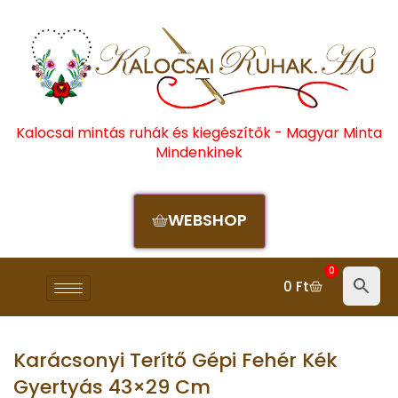
Kalocsai mintás ruhák és kiegészítők - Magyar Minta
Mindenkinek
WEBSHOP
0
0
Ft
Karácsonyi Terítő Gépi Fehér Kék
Gyertyás 43×29 Cm