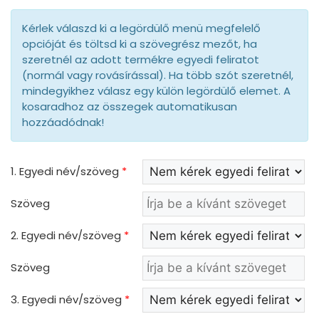
Kérlek válaszd ki a legördülő menü megfelelő
opcióját és töltsd ki a szövegrész mezőt, ha
szeretnél az adott termékre egyedi feliratot
(normál vagy rovásírással). Ha több szót szeretnél,
mindegyikhez válasz egy külön legördülő elemet. A
kosaradhoz az összegek automatikusan
hozzáadódnak!
1. Egyedi név/szöveg
*
Szöveg
2. Egyedi név/szöveg
*
Szöveg
3. Egyedi név/szöveg
*