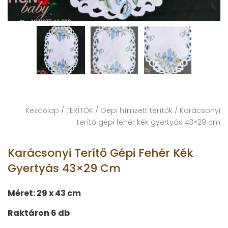
Kezdőlap
/
TERÍTŐK
/
Gépi hímzett terítők
/ Karácsonyi
terítő gépi fehér kék gyertyás 43×29 cm
Karácsonyi Terítő Gépi Fehér Kék
Gyertyás 43×29 Cm
Méret: 29 x 43 cm
Raktáron 6 db