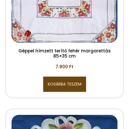
Géppel hímzett terítő fehér margarettás
85×35 cm
7.900
Ft
KOSÁRBA TESZEM