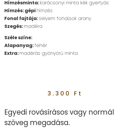
Hímzésminta:
karácsonyi minta kék gyertyás
Hímzés: gépi
hímzés
Fonal fajtája:
selyem fonal,sok arany
Szegés:
madéra
Széle színe:
Alapanyag:
fehér
Extra:
madérás gyönyörű minta
3.300
Ft
Egyedi rovásírásos vagy normál
szöveg megadása.