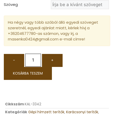
Szöveg
Ha négy vagy több szóból álló egyedi szöveget
szeretnél, egyedi ajánlat miatt, kérlek hívj a
+36204677780-as számon, vagy írj, a
masenka0424@gmail.com e-mail címre!
-
+
KOSÁRBA TESZEM
Cikkszám
KAL-3342
Kategóriák
Gépi hímzett terítők
,
Karácsonyi terítők
,