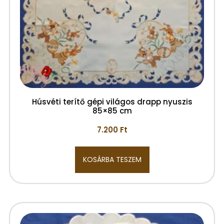
Húsvéti terítő gépi világos drapp nyuszis
85×85 cm
7.200
Ft
KOSÁRBA TESZEM