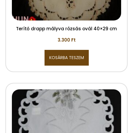
Terítő drapp mályva rózsás ovál 40×29 cm
3.300
Ft
KOSÁRBA TESZEM