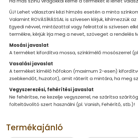
Ha más színű virágokkal kérné a terméket ki lehet válasz
ÚJ! Lehet választani kézi hímzés esetén a minta színkom
Valamint ROVÁSÍRÁSSAL is szívesen kiírjuk, kihímezzük 
Egyedi névvel, mintázattal vagy felirattal is szívesen 
termékre, kérjük írja meg a nevet, szöveget a rendelés 
Mosási javaslat
A terméket kifordítva mossa, színkímélő mosószerrel (
Vasalási javaslat
A terméket kímélő hőfokon (maximum 2-esen) kifordítva
zsebkendőt, huzatot), amit ráterít a mintára, ha meg sz
Vegyszerezési, fehérítési javaslat
Ne fehérítse, ne kezelje vegyszerrel, ne szárítsa szárít
folteltávolító szert használni (pl. Vanish, Fehérítő, stb.)!
Termékajánló