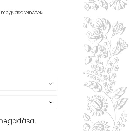
is megvásárolhatók.
t
 megadása.