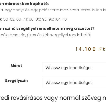
en méretekben kapható:
ett egy bodyt és egy pólót tartalmaz! Szett részei külön 
:
56-62; 68-74; 80-86; 92-98; 104-110
en színű szegéllyel rendelhetem meg a szettet?
mék rózsaszín, piros és kék szegéllyel rendelhető.
14.100
F
Méret
Szegélyszín
edi rovásírásos vagy normál szöveg