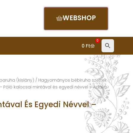
WEBSHOP
0
0
Ft
baruha (kislány)
/
Hagyományos bébiruha szettek
 – Póló kalocsai mintával és egyedi névvel – Adália
ntával És Egyedi Névvel –