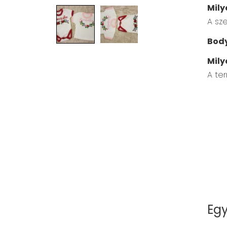
Mily
A sz
Body
Mily
A ter
Egy