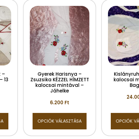
 –
Gyerek Harisnya –
Kislányru
– 13
Zsuzsika KÉZZEL HÍMZETT
kalocsai 
kalocsai mintával –
Bag
Jáhelke
24.0
6.200
Ft
SA
OPCIÓK VÁLASZTÁSA
OPCIÓK V