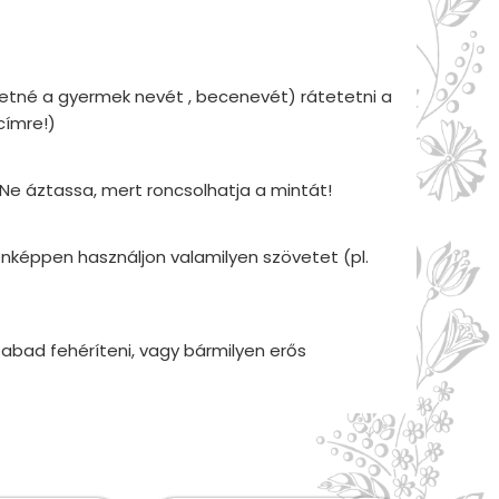
eretné a gyermek nevét , becenevét) rátetetni a
címre!)
Ne áztassa, mert roncsolhatja a mintát!
nképpen használjon valamilyen szövetet (pl.
zabad fehéríteni, vagy bármilyen erős