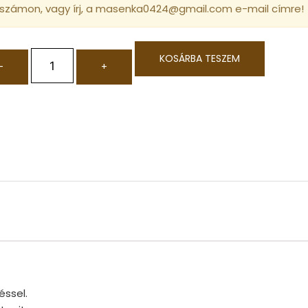
 számon, vagy írj, a masenka0424@gmail.com e-mail címre!
KOSÁRBA TESZEM
-
+
ssel.