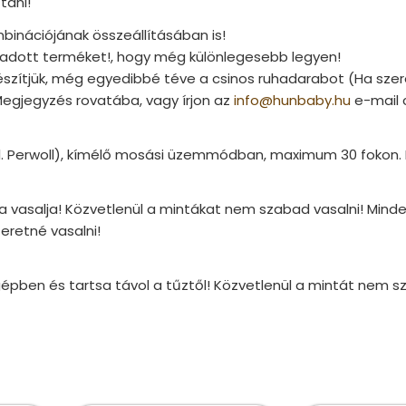
tani!
binációjának összeállításában is!
az adott terméket!, hogy még különlegesebb legyen!
elkészítjük, még egyedibbé téve a csinos ruhadarabot (Ha sz
Megjegyzés rovatába, vagy írjon az
info@hunbaby.hu
e-mail 
pl. Perwoll), kímélő mosási üzemmódban, maximum 30 fokon. 
 vasalja! Közvetlenül a mintákat nem szabad vasalni! Minde
eretné vasalni!
ógépben és tartsa távol a tűztől! Közvetlenül a mintát nem s