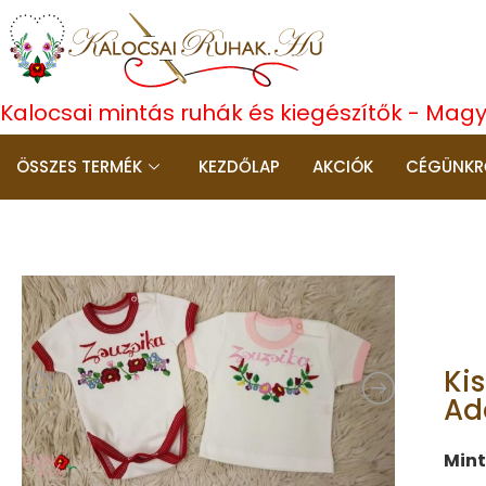
Kalocsai mintás ruhák és kiegészítők - Mag
ÖSSZES TERMÉK
KEZDŐLAP
AKCIÓK
CÉGÜNKR
Ki
Ad
Min