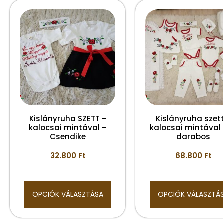
Kislányruha SZETT –
Kislányruha szett
kalocsai mintával –
kalocsai mintával 
Csendike
darabos
32.800
Ft
68.800
Ft
OPCIÓK VÁLASZTÁSA
OPCIÓK VÁLASZTÁ