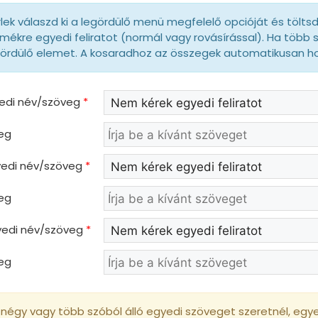
lek válaszd ki a legördülő menü megfelelő opcióját és tölts
mékre egyedi feliratot (normál vagy rovásírással). Ha több 
gördülő elemet. A kosaradhoz az összegek automatikusan 
yedi név/szöveg
*
eg
gyedi név/szöveg
*
eg
gyedi név/szöveg
*
eg
négy vagy több szóból álló egyedi szöveget szeretnél, egyed