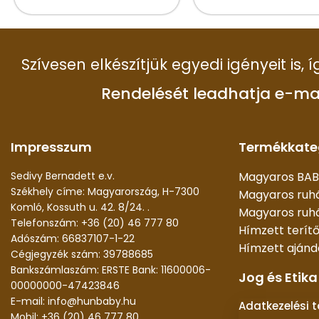
Szívesen elkészítjük egyedi igényeit is,
Rendelését leadhatja e-ma
Impresszum
Termékkate
Sedivy Bernadett e.v.
Magyaros BAB
Székhely címe: Magyarország, H-7300
Magyaros ruh
Komló, Kossuth u. 42. 8/24. .
Magyaros ruhá
Telefonszám: +36 (20) 46 777 80
Hímzett terít
Adószám: 66837107-1-22
Hímzett aján
Cégjegyzék szám: 39788685
Bankszámlaszám: ERSTE Bank: 11600006-
Jog és Etika
00000000-47423846
E-mail: info@hunbaby.hu
Adatkezelési 
Mobil: +36 (20) 46 777 80