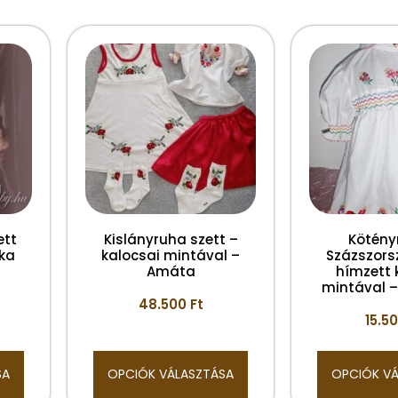
ett
Kislányruha szett –
Kötény
nka
kalocsai mintával –
Százszors
Amáta
hímzett 
mintával –
48.500
Ft
15.5
SA
OPCIÓK VÁLASZTÁSA
OPCIÓK V