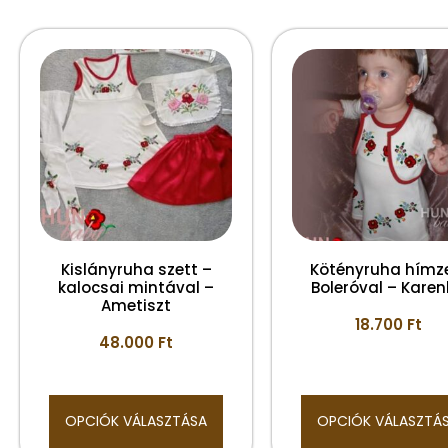
Kislányruha szett –
Kötényruha hímz
kalocsai mintával –
Boleróval – Kare
Ametiszt
18.700
Ft
48.000
Ft
OPCIÓK VÁLASZTÁSA
OPCIÓK VÁLASZTÁ