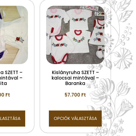
ha SZETT –
Kislányruha SZETT –
mintával –
kalocsai mintával –
ita
Baranka
00
Ft
57.700
Ft
ÁLASZTÁSA
OPCIÓK VÁLASZTÁSA