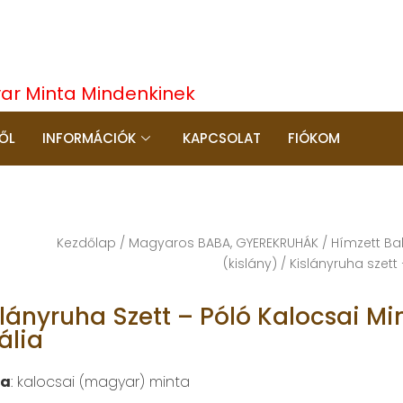
yar Minta Mindenkinek
ŐL
INFORMÁCIÓK
KAPCSOLAT
FIÓKOM
Kezdőlap
/
Magyaros BABA, GYEREKRUHÁK
/
Hímzett Ba
(kislány)
/ Kislányruha szett
slányruha Szett – Póló Kalocsai Mi
ália
ta
: kalocsai (magyar) minta