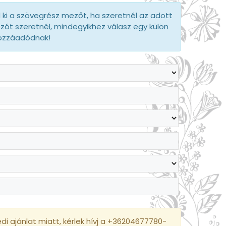
d ki a szövegrész mezőt, ha szeretnél az adott
szót szeretnél, mindegyikhez válasz egy külön
hozzáadódnak!
i ajánlat miatt, kérlek hívj a +36204677780-