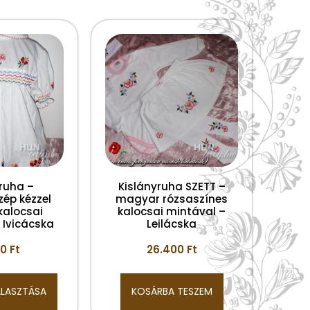
ruha –
Kislányruha SZETT –
zép kézzel
magyar rózsaszínes
kalocsai
kalocsai mintával –
 Ivicácska
Leilácska
00
Ft
26.400
Ft
ÁLASZTÁSA
KOSÁRBA TESZEM