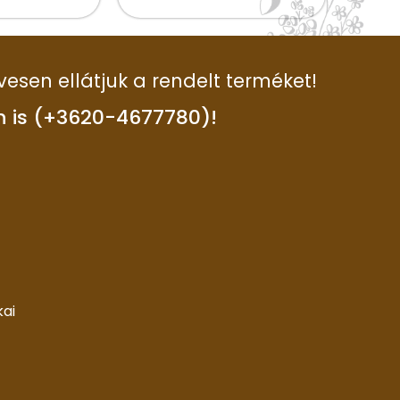
vesen ellátjuk a rendelt terméket!
n is (+3620-4677780)!
kai