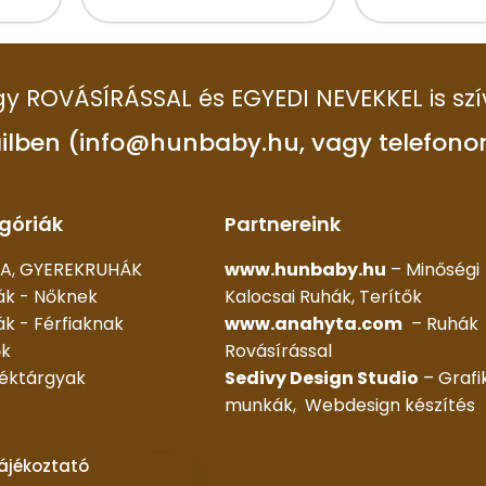
 így ROVÁSÍRÁSSAL és EGYEDI NEVEKKEL is szí
ilben (info@hunbaby.hu, vagy telefono
góriák
Partnereink
A, GYEREKRUHÁK
www.hunbaby.hu
– Minőségi
ák - Nőknek
Kalocsai Ruhák, Terítők
k - Férfiaknak
www.anahyta.com
– Ruhák
ők
Rovásírással
déktárgyak
Sedivy Design Studio
– Grafi
munkák, Webdesign készítés
tájékoztató