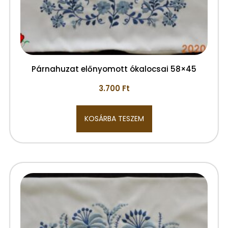
Párnahuzat előnyomott ókalocsai 58×45
3.700
Ft
KOSÁRBA TESZEM