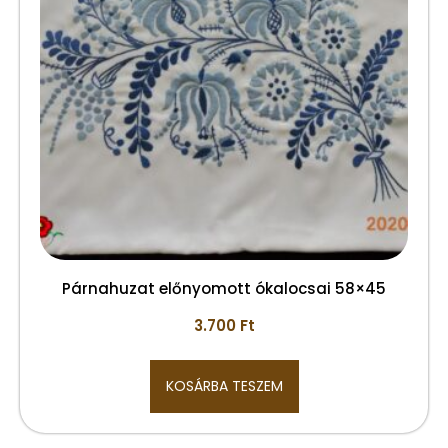
Párnahuzat előnyomott ókalocsai 58×45
3.700
Ft
KOSÁRBA TESZEM