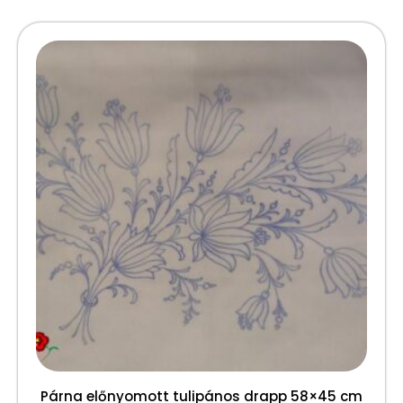
Párna előnyomott tulipános drapp 58×45 cm