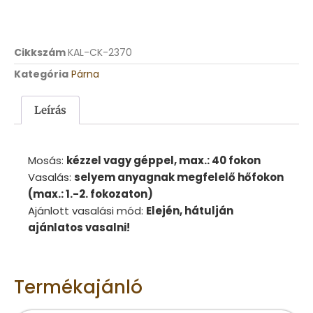
Cikkszám
KAL-CK-2370
Kategória
Párna
Leírás
Mosás:
kézzel vagy géppel, max.: 40 fokon
Vasalás:
selyem anyagnak megfelelő hőfokon
(max.: 1.-2. fokozaton)
Ajánlott vasalási mód:
Elején, hátulján
ajánlatos vasalni!
Termékajánló