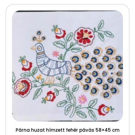
Párna huzat hímzett fehér pávás 58×45 cm