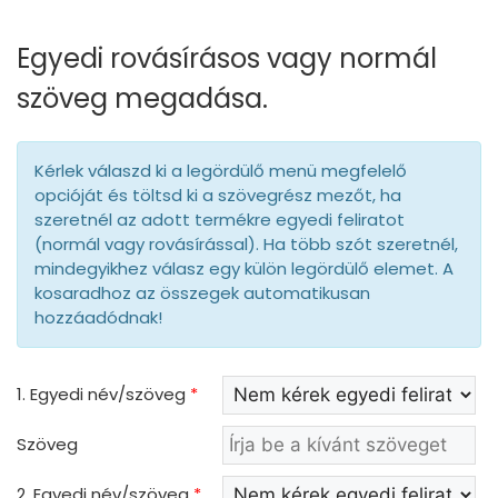
Egyedi rovásírásos vagy normál
szöveg megadása.
Kérlek válaszd ki a legördülő menü megfelelő
opcióját és töltsd ki a szövegrész mezőt, ha
szeretnél az adott termékre egyedi feliratot
(normál vagy rovásírással). Ha több szót szeretnél,
mindegyikhez válasz egy külön legördülő elemet. A
kosaradhoz az összegek automatikusan
hozzáadódnak!
1. Egyedi név/szöveg
*
Szöveg
2. Egyedi név/szöveg
*