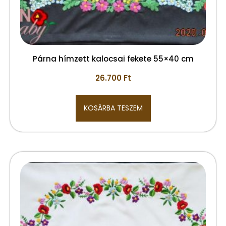
Párna hímzett kalocsai fekete 55×40 cm
26.700
Ft
KOSÁRBA TESZEM