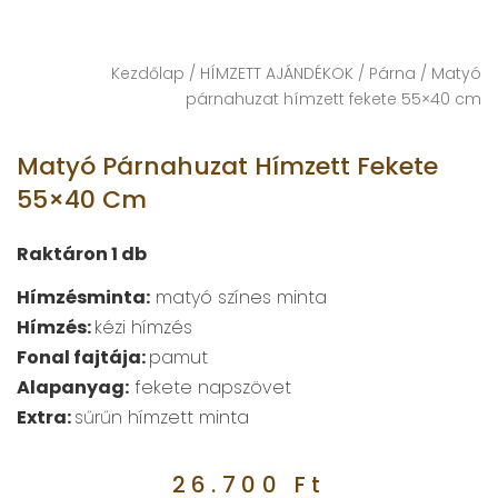
Kezdőlap
/
HÍMZETT AJÁNDÉKOK
/
Párna
/ Matyó
párnahuzat hímzett fekete 55×40 cm
Matyó Párnahuzat Hímzett Fekete
55×40 Cm
Raktáron 1 db
Hímzésminta:
matyó színes minta
Hímzés:
kézi hímzés
Fonal fajtája:
pamut
Alapanyag:
fekete napszövet
Extra:
sűrűn hímzett minta
26.700
Ft