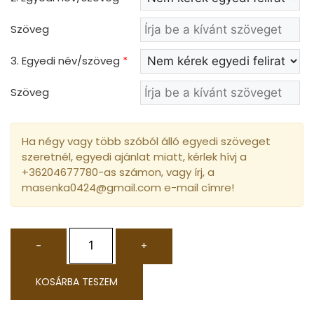
Szöveg
3. Egyedi név/szöveg
*
Szöveg
Ha négy vagy több szóból álló egyedi szöveget
szeretnél, egyedi ajánlat miatt, kérlek hívj a
+36204677780-as számon, vagy írj, a
masenka0424@gmail.com e-mail címre!
-
+
KOSÁRBA TESZEM