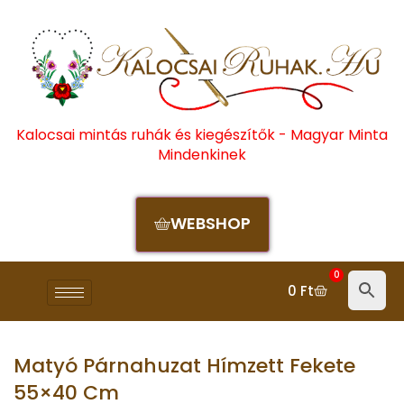
Kalocsai mintás ruhák és kiegészítők - Magyar Minta
Mindenkinek
WEBSHOP
0
0
Ft
Matyó Párnahuzat Hímzett Fekete
55×40 Cm