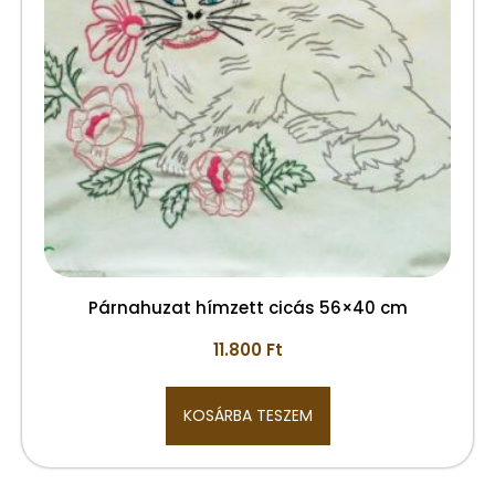
Párnahuzat hímzett cicás 56×40 cm
11.800
Ft
KOSÁRBA TESZEM