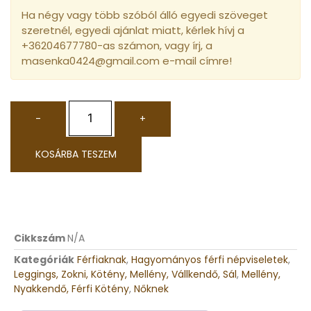
Ha négy vagy több szóból álló egyedi szöveget
szeretnél, egyedi ajánlat miatt, kérlek hívj a
+36204677780-as számon, vagy írj, a
masenka0424@gmail.com e-mail címre!
-
+
KOSÁRBA TESZEM
Cikkszám
N/A
Kategóriák
Férfiaknak
,
Hagyományos férfi népviseletek
,
Leggings, Zokni, Kötény, Mellény, Vállkendő, Sál
,
Mellény,
Nyakkendő, Férfi Kötény
,
Nőknek