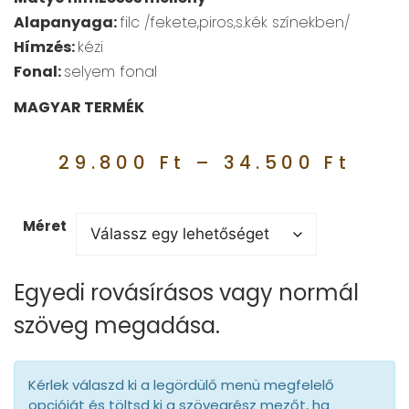
Alapanyaga:
filc /fekete,piros,s.kék színekben/
Hímzés:
kézi
Fonal:
selyem fonal
MAGYAR TERMÉK
29.800
Ft
–
34.500
Ft
Méret
Egyedi rovásírásos vagy normál
szöveg megadása.
Kérlek válaszd ki a legördülő menü megfelelő
opcióját és töltsd ki a szövegrész mezőt, ha