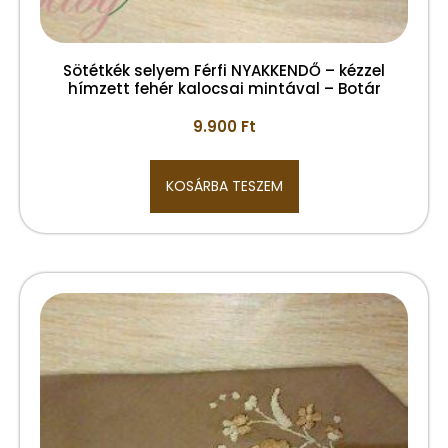
Sötétkék selyem Férfi NYAKKENDŐ – kézzel
hímzett fehér kalocsai mintával – Botár
9.900
Ft
KOSÁRBA TESZEM