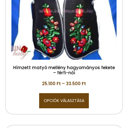
Hímzett matyó mellény hagyományos fekete
– férfi-női
25.100
Ft
–
33.500
Ft
OPCIÓK VÁLASZTÁSA