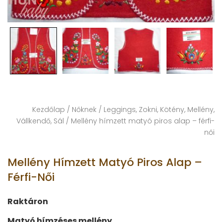
Kezdőlap
/
Nőknek
/
Leggings, Zokni, Kötény, Mellény,
Vállkendő, Sál
/ Mellény hímzett matyó piros alap – férfi-
női
Mellény Hímzett Matyó Piros Alap –
Férfi-Női
Raktáron
Matyó hímzéses mellény