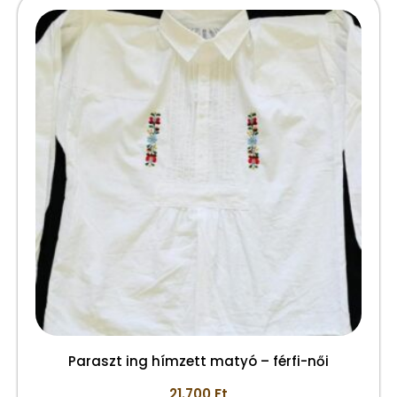
Paraszt ing hímzett matyó – férfi-női
21.700
Ft