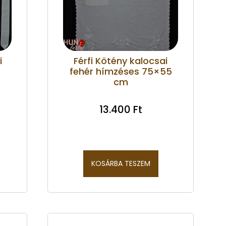
i
Férfi Kötény kalocsai
fehér hímzéses 75×55
cm
13.400
Ft
KOSÁRBA TESZEM