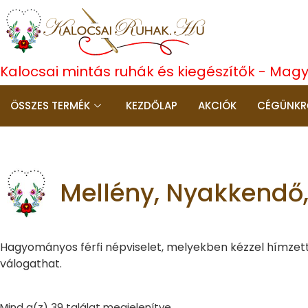
Kalocsai mintás ruhák és kiegészítők - Mag
ÖSSZES TERMÉK
KEZDŐLAP
AKCIÓK
CÉGÜNKR
Mellény, Nyakkendő, 
Hagyományos férfi népviselet, melyekben kézzel hímzett, 
válogathat.
Mind a(z) 39 találat megjelenítve