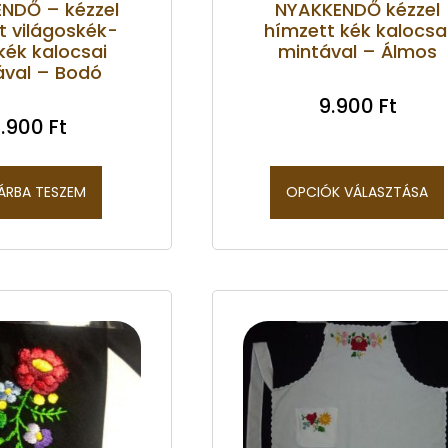
NDŐ – kézzel
NYAKKENDŐ kézzel
t világoskék-
hímzett kék kalocsa
kék kalocsai
mintával – Álmos
ával – Bodó
9.900
Ft
.900
Ft
ÁRBA TESZEM
OPCIÓK VÁLASZTÁSA