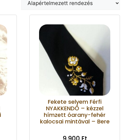
Fekete selyem Férfi
l
NYAKKENDŐ – kézzel
i
hímzett óarany-fehér
kalocsai mintával – Bere
9.900
Ft