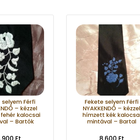
 selyem Férfi
Fekete selyem Férfi
NDŐ – kézzel
NYAKKENDŐ – kézze
fehér kalocsai
hímzett kék kalocsa
val – Bartók
mintával – Bartal
.900
Ft
8.600
Ft