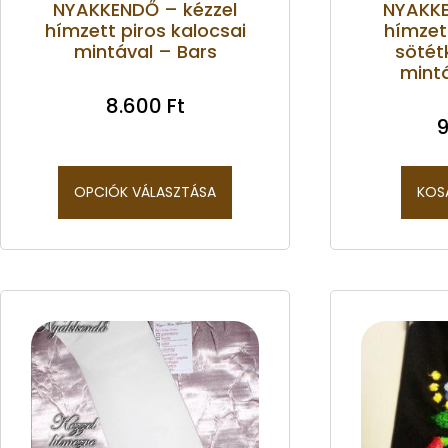
NYAKKENDŐ – kézzel
NYAKKE
hímzett piros kalocsai
hímzet
mintával – Bars
sötét
mint
8.600
Ft
9
OPCIÓK VÁLASZTÁSA
KOS