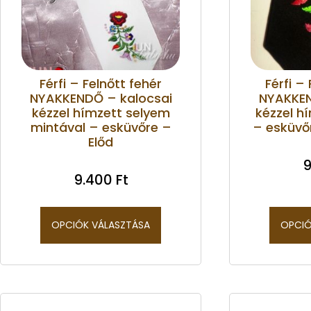
Férfi – Felnőtt fehér
Férfi –
NYAKKENDŐ – kalocsai
NYAKKEN
kézzel hímzett selyem
kézzel h
mintával – esküvőre –
– esküvőr
Előd
9
9.400
Ft
OPCIÓK VÁLASZTÁSA
OPCIÓ