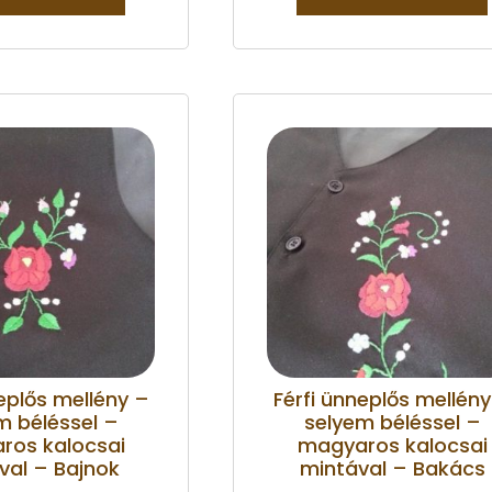
eplős mellény –
Férfi ünneplős mellény
m béléssel –
selyem béléssel –
ros kalocsai
magyaros kalocsai
val – Bajnok
mintával – Bakács