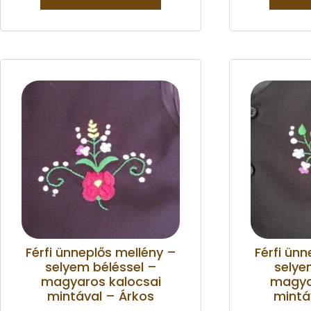
Férfi ünneplős mellény –
Férfi ünn
selyem béléssel –
selye
magyaros kalocsai
magya
mintával – Árkos
mintá