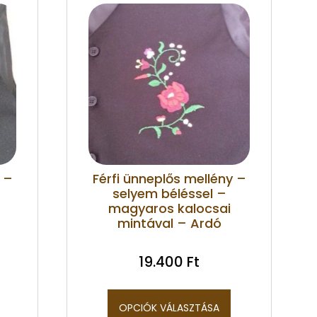
 –
Férfi ünneplős mellény –
selyem béléssel –
magyaros kalocsai
mintával – Ardó
19.400
Ft
OPCIÓK VÁLASZTÁSA