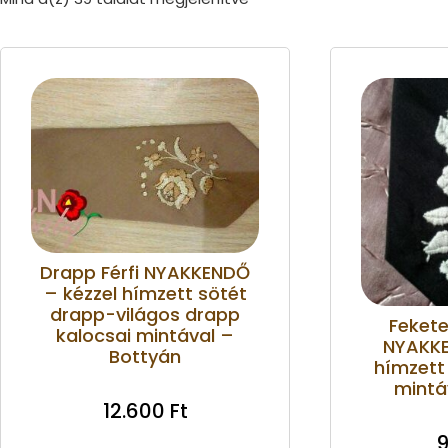
Drapp Férfi NYAKKENDŐ
– kézzel hímzett sötét
drapp-világos drapp
Fekete
kalocsai mintával –
NYAKKE
Bottyán
hímzett 
mintá
12.600
Ft
9