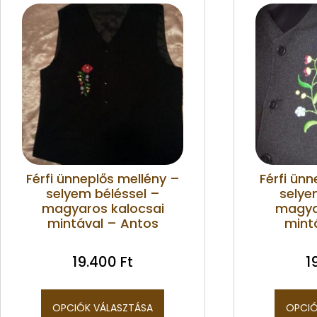
Férfi ünneplős mellény –
Férfi ünn
selyem béléssel –
selye
magyaros kalocsai
magya
mintával – Antos
mint
19.400
Ft
1
OPCIÓK VÁLASZTÁSA
OPCIÓ