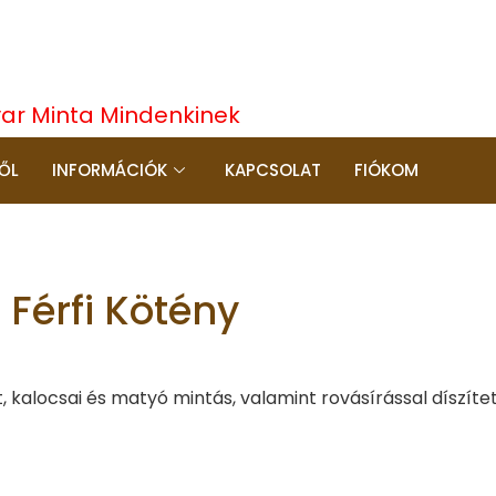
yar Minta Mindenkinek
ŐL
INFORMÁCIÓK
KAPCSOLAT
FIÓKOM
Férfi Kötény
kalocsai és matyó mintás, valamint rovásírással díszítet