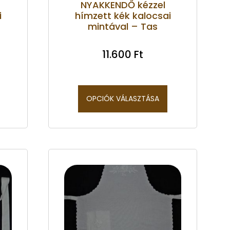
NYAKKENDŐ kézzel
i
hímzett kék kalocsai
mintával – Tas
11.600
Ft
OPCIÓK VÁLASZTÁSA