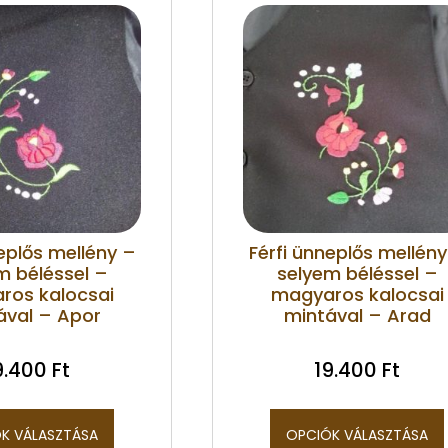
eplős mellény –
Férfi ünneplős mellény
m béléssel –
selyem béléssel –
ros kalocsai
magyaros kalocsai
ával – Apor
mintával – Arad
9.400
Ft
19.400
Ft
K VÁLASZTÁSA
OPCIÓK VÁLASZTÁSA