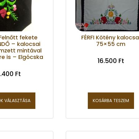
 Felnőtt fekete
FÉRFI Kötény kalocsa
DŐ – kalocsai
75×55 cm
ímzett mintával
e is – Elgócska
16.500
Ft
.400
Ft
K VÁLASZTÁSA
KOSÁRBA TESZEM