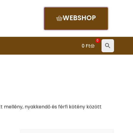
WEBSHOP
0
0
Ft
t mellény, nyakkendő és férfi kötény között