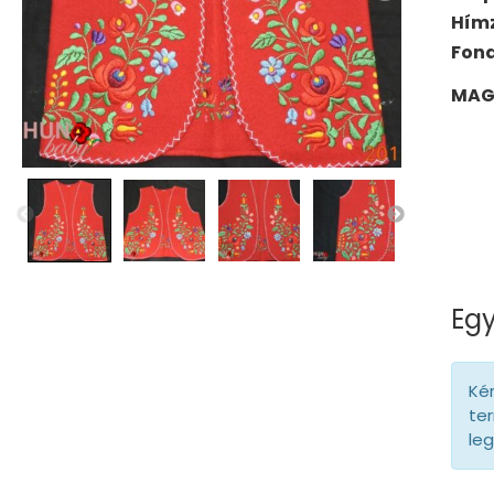
Hím
Fona
MAG
Egy
Kér
ter
le