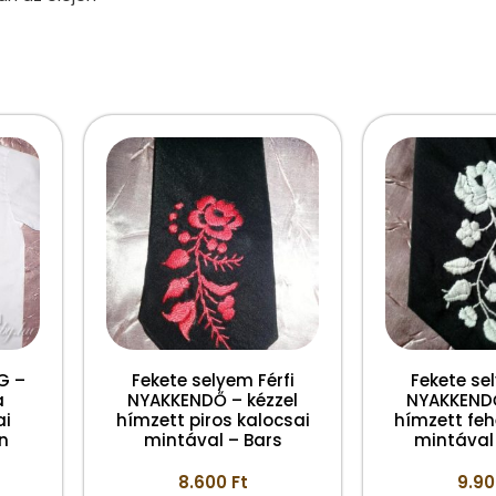
NG –
Fekete selyem Férfi
Fekete sel
a
NYAKKENDŐ – kézzel
NYAKKENDŐ
ai
hímzett piros kalocsai
hímzett feh
n
mintával – Bars
mintával
8.600
Ft
9.9