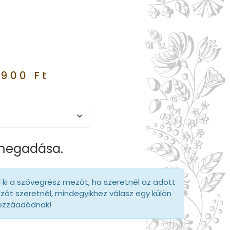
.900
Ft
 megadása.
d ki a szövegrész mezőt, ha szeretnél az adott
szót szeretnél, mindegyikhez válasz egy külön
hozzáadódnak!