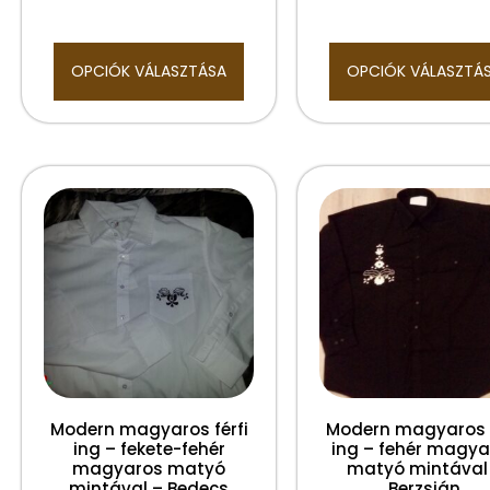
OPCIÓK VÁLASZTÁSA
OPCIÓK VÁLASZTÁ
Modern magyaros férfi
Modern magyaros f
ing – fekete-fehér
ing – fehér magya
magyaros matyó
matyó mintával
mintával – Bedecs
Berzsián