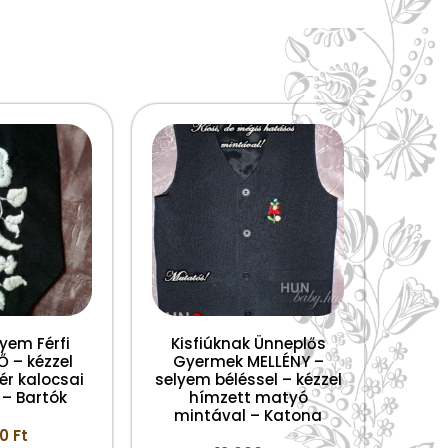
yem Férfi
Kisfiúknak Ünneplős
 – kézzel
Gyermek MELLÉNY –
ér kalocsai
selyem béléssel – kézzel
 – Bartók
hímzett matyó
mintával – Katona
00
Ft