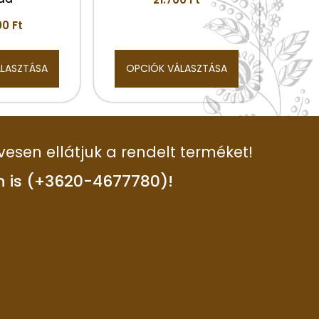
00
Ft
ÁLASZTÁSA
OPCIÓK VÁLASZTÁSA
vesen ellátjuk a rendelt terméket!
n is (+3620-4677780)!