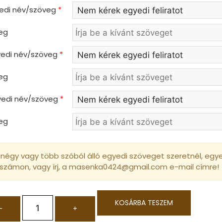
yedi név/szöveg
*
eg
gyedi név/szöveg
*
eg
gyedi név/szöveg
*
eg
négy vagy több szóból álló egyedi szöveget szeretnél, egyed
 számon, vagy írj, a masenka0424@gmail.com e-mail címre!
KOSÁRBA TESZEM
-
+