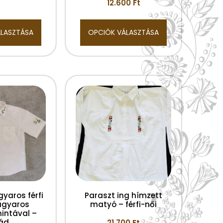
12.600
Ft
ÁLASZTÁSA
OPCIÓK VÁLASZTÁSA
yaros férfi
Paraszt ing hímzett
agyaros
matyó – férfi-női
mintával –
ád
21.700
Ft