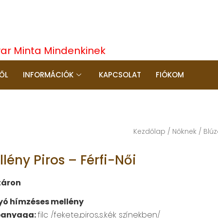
yar Minta Mindenkinek
ŐL
INFORMÁCIÓK
KAPCSOLAT
FIÓKOM
Kezdőlap
/
Nőknek
/
Blúz
lény Piros – Férfi-Női
táron
ó hímzéses mellény
panyaga:
filc /fekete,piros,s.kék színekben/