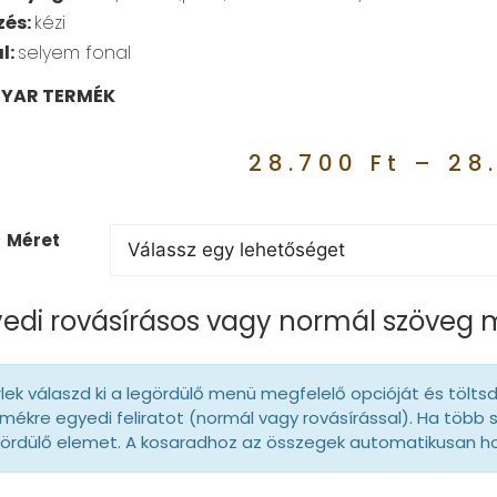
zés:
kézi
l:
selyem fonal
YAR TERMÉK
28.700
Ft
–
28
Méret
edi rovásírásos vagy normál szöveg
lek válaszd ki a legördülő menü megfelelő opcióját és tölts
mékre egyedi feliratot (normál vagy rovásírással). Ha több 
gördülő elemet. A kosaradhoz az összegek automatikusan 