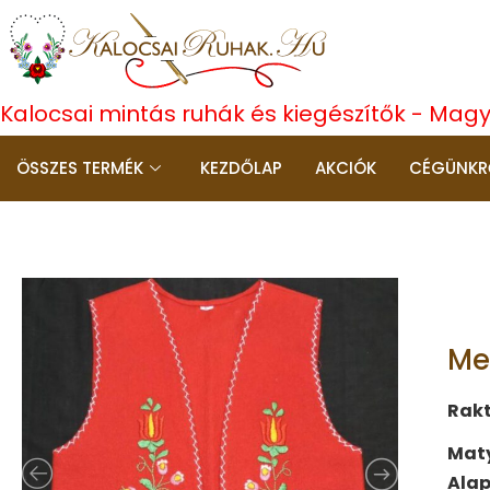
Kalocsai mintás ruhák és kiegészítők - Mag
ÖSSZES TERMÉK
KEZDŐLAP
AKCIÓK
CÉGÜNKR
Mel
Rak
Maty
Ala