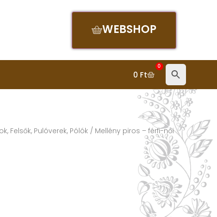
WEBSHOP
0
0
Ft
ok, Felsők, Pulóverek, Pólók
/ Mellény piros – férfi-női