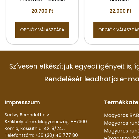
20.700
Ft
22.000
Ft
OPCIÓK VÁLASZTÁSA
OPCIÓK VÁLASZTÁ
Szívesen elkészítjük egyedi igényeit is,
Rendelését leadhatja e-ma
Impresszum
Termékkate
Sedivy Bernadett e.v.
Magyaros BAB
Székhely címe: Magyarország, H-7300
Magyaros ruh
Komló, Kossuth u. 42. 8/24. .
Magyaros ruhá
Telefonszám: +36 (20) 46 777 80
Hímzett terít