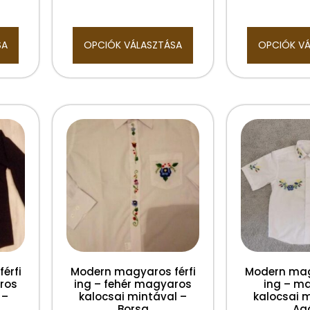
SA
OPCIÓK VÁLASZTÁSA
OPCIÓK V
érfi
Modern magyaros férfi
Modern mag
ros
ing – fehér magyaros
ing – m
 –
kalocsai mintával –
kalocsai 
Borsa
Ag