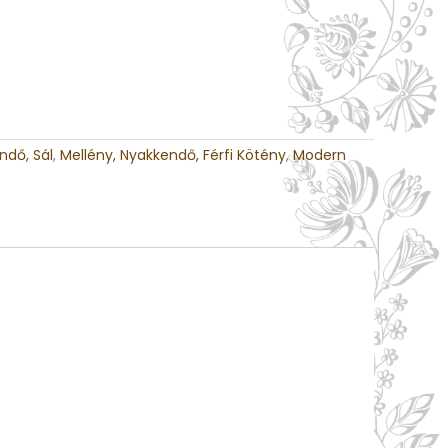
ndő, Sál
,
Mellény, Nyakkendő, Férfi Kötény
,
Modern