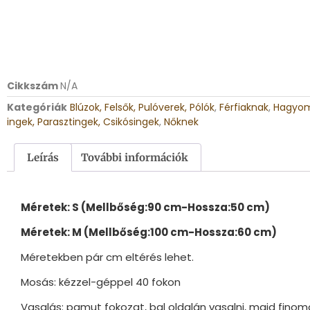
Cikkszám
N/A
Kategóriák
Blúzok, Felsők, Pulóverek, Pólók
,
Férfiaknak
,
Hagyomá
ingek, Parasztingek, Csikósingek
,
Nőknek
Leírás
További információk
Méretek: S (Mellbőség:90 cm-Hossza:50 cm)
Méretek: M (Mellbőség:100 cm-Hossza:60 cm)
Méretekben pár cm eltérés lehet.
Mosás: kézzel-géppel 40 fokon
Vasalás: pamut fokozat, bal oldalán vasalni, majd finom