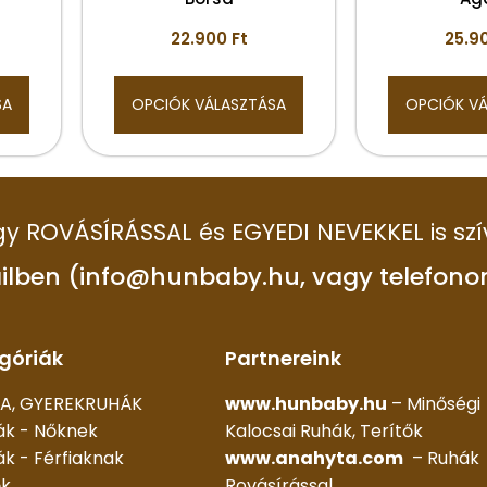
22.900
Ft
25.9
SA
OPCIÓK VÁLASZTÁSA
OPCIÓK V
 így ROVÁSÍRÁSSAL és EGYEDI NEVEKKEL is szí
ilben (info@hunbaby.hu, vagy telefono
góriák
Partnereink
A, GYEREKRUHÁK
www.hunbaby.hu
– Minőségi
ák - Nőknek
Kalocsai Ruhák, Terítők
k - Férfiaknak
www.anahyta.com
– Ruhák
ők
Rovásírással