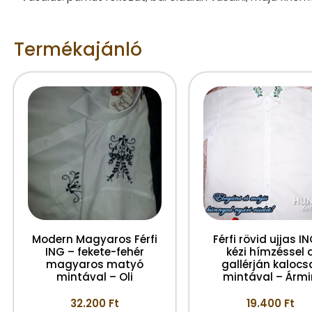
Termékajánló
Modern Magyaros Férfi
Férfi rövid ujjas I
ING – fekete-fehér
kézi hímzéssel 
magyaros matyó
gallérján kalocs
mintával – Oli
mintával – Ármi
32.200
Ft
19.400
Ft