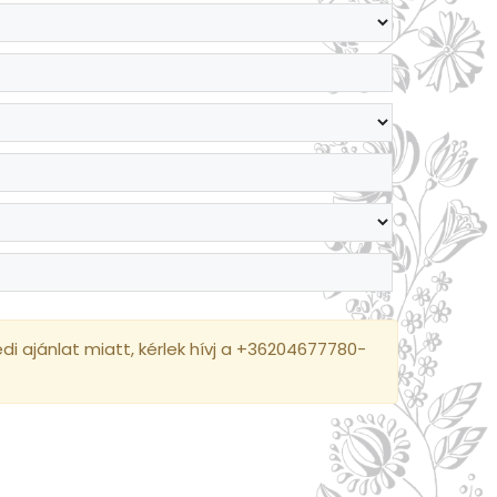
i ajánlat miatt, kérlek hívj a +36204677780-