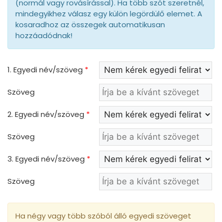
(normál vagy rovásírással). Ha több szót szeretnél,
mindegyikhez válasz egy külön legördülő elemet. A
kosaradhoz az összegek automatikusan
hozzáadódnak!
1. Egyedi név/szöveg
*
Szöveg
2. Egyedi név/szöveg
*
Szöveg
3. Egyedi név/szöveg
*
Szöveg
Ha négy vagy több szóból álló egyedi szöveget