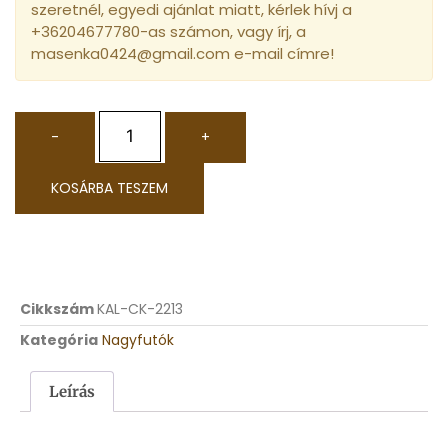
szeretnél, egyedi ajánlat miatt, kérlek hívj a
+36204677780-as számon, vagy írj, a
masenka0424@gmail.com e-mail címre!
-
+
KOSÁRBA TESZEM
Cikkszám
KAL-CK-2213
Kategória
Nagyfutók
Leírás