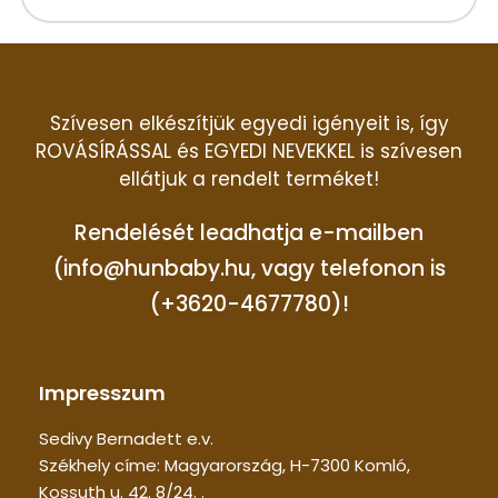
Szívesen elkészítjük egyedi igényeit is, így
ROVÁSÍRÁSSAL és EGYEDI NEVEKKEL is szívesen
ellátjuk a rendelt terméket!
Rendelését leadhatja e-mailben
(info@hunbaby.hu, vagy telefonon is
(+3620-4677780)!
Impresszum
Sedivy Bernadett e.v.
Székhely címe: Magyarország, H-7300 Komló,
Kossuth u. 42. 8/24. .