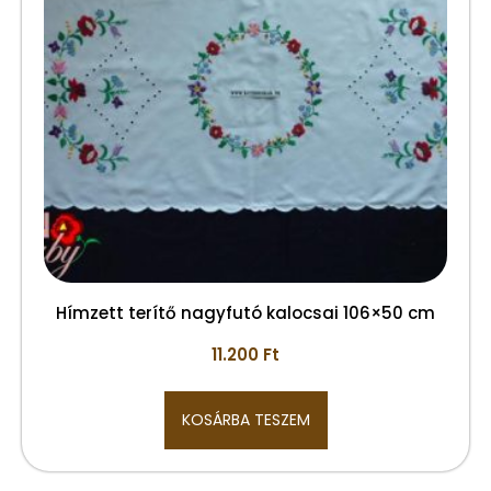
Hímzett terítő nagyfutó kalocsai 106×50 cm
11.200
Ft
KOSÁRBA TESZEM