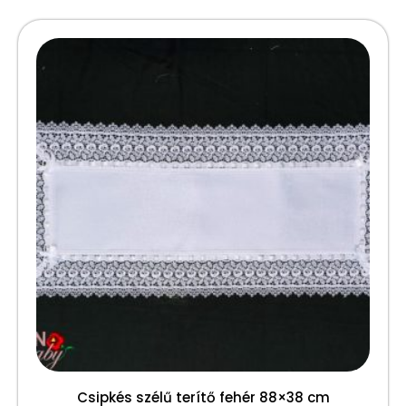
Csipkés szélű terítő fehér 88×38 cm