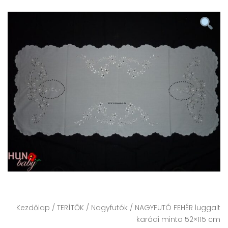
Kezdőlap
/
TERÍTŐK
/
Nagyfutók
/ NAGYFUTÓ FEHÉR luggalt
karádi minta 52×115 cm