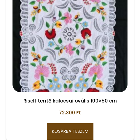
Riselt terítő kalocsai ovális 100×50 cm
72.300
Ft
KOSÁRBA TESZEM