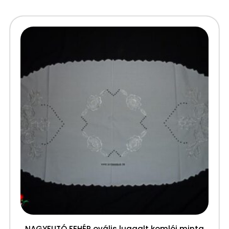
NAGYFUTÓ FEHÉR ovális luggalt komlói minta