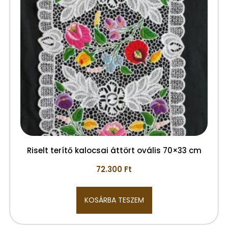
Riselt terítő kalocsai áttört ovális 70×33 cm
72.300
Ft
KOSÁRBA TESZEM