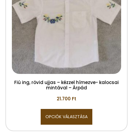
Fiú ing, rövid ujjas – kézzel hímezve- kalocsai
mintával – Árpád
21.700
Ft
OPCIÓK VÁLASZTÁSA