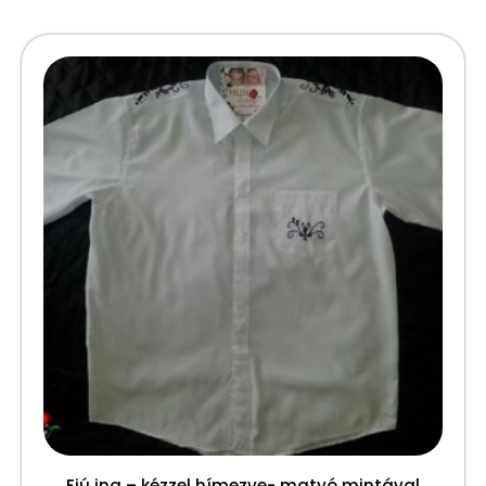
Fiú ing – kézzel hímezve- matyó mintával