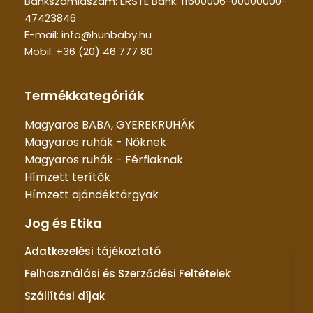
Bankszámlaszám: ERSTE Bank: 11600006-00000000-
47423846
E-mail: info@hunbaby.hu
Mobil: +36 (20) 46 777 80
Termékkategóriák
Magyaros BABA, GYEREKRUHÁK
Magyaros ruhák - Nőknek
Magyaros ruhák - Férfiaknak
Hímzett terítők
Hímzett ajándéktárgyak
Jog és Etika
Adatkezelési tájékoztató
Felhasználási és Szerződési Feltételek
Szállítási díjak