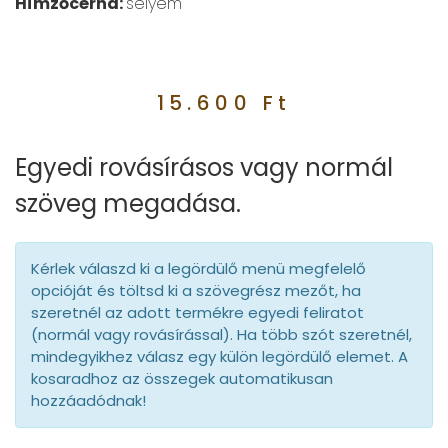
Hímzőcérna:
selyem
15.600
Ft
Egyedi rovásírásos vagy normál
szöveg megadása.
Kérlek válaszd ki a legördülő menü megfelelő
opcióját és töltsd ki a szövegrész mezőt, ha
szeretnél az adott termékre egyedi feliratot
(normál vagy rovásírással). Ha több szót szeretnél,
mindegyikhez válasz egy külön legördülő elemet. A
kosaradhoz az összegek automatikusan
hozzáadódnak!