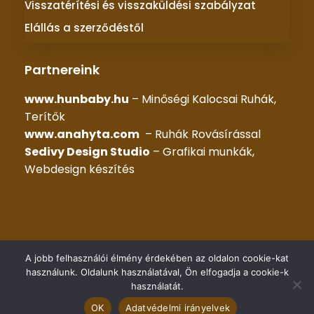
Visszatérítési és visszaküldési szabályzat
Elállás a szerződéstől
Partnereink
www.hunbaby.hu
– Minőségi Kalocsai Ruhák,
Terítők
www.anahyta.com
– Ruhák Rovásírással
Sedivy Design Studio
– Grafikai munkák,
Webdesign készítés
© 2025 –
KALOCSAI RUHÁK
– Minden jog fenntartva |
A jobb felhasználói élmény érdekében az oldalon cookie-kat
Készítette::
HG WEB Kft.
használunk. Oldalunk használatával, Ön elfogadja a cookie-k
használatát.
OK
Adatvédelmi irányelvek