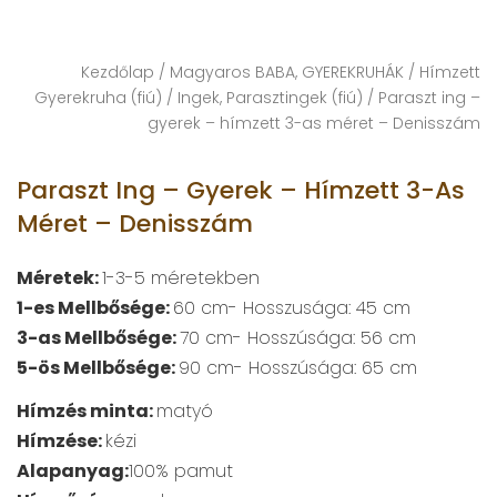
Kezdőlap
/
Magyaros BABA, GYEREKRUHÁK
/
Hímzett
Gyerekruha (fiú)
/
Ingek, Parasztingek (fiú)
/ Paraszt ing –
gyerek – hímzett 3-as méret – Denisszám
Paraszt Ing – Gyerek – Hímzett 3-As
Méret – Denisszám
Méretek:
1-3-5 méretekben
1-es Mellbősége:
60 cm- Hosszusága: 45 cm
3-as Mellbősége:
70 cm- Hosszúsága: 56 cm
5-ös Mellbősége:
90 cm- Hosszúsága: 65 cm
Hímzés minta:
matyó
Hímzése:
kézi
Alapanyag:
100% pamut