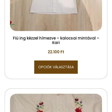
Fiú ing kézzel hímezve – kalocsai mintával –
Kari
22.100
Ft
OPCIÓK VÁLASZTÁSA