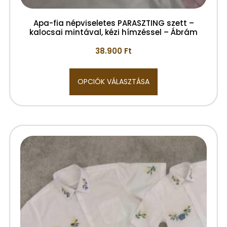
Apa-fia népviseletes PARASZTING szett –
kalocsai mintával, kézi hímzéssel – Ábrám
38.900
Ft
OPCIÓK VÁLASZTÁSA