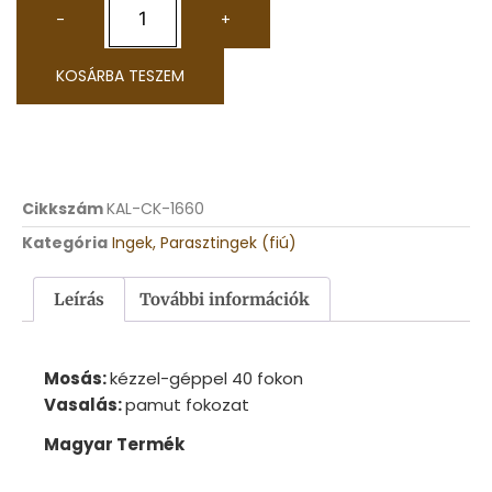
-
+
KOSÁRBA TESZEM
Cikkszám
KAL-CK-1660
Kategória
Ingek, Parasztingek (fiú)
Leírás
További információk
Mosás:
kézzel-géppel 40 fokon
Vasalás:
pamut fokozat
Magyar Termék