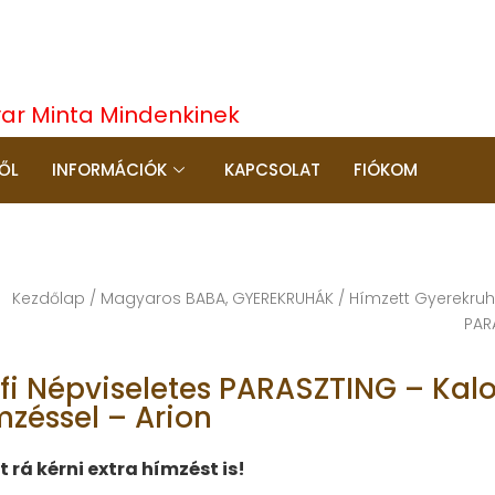
yar Minta Mindenkinek
ŐL
INFORMÁCIÓK
KAPCSOLAT
FIÓKOM
Kezdőlap
/
Magyaros BABA, GYEREKRUHÁK
/
Hímzett Gyerekruha
PAR
rfi Népviseletes PARASZTING – Kalo
mzéssel – Arion
t rá kérni extra hímzést is!