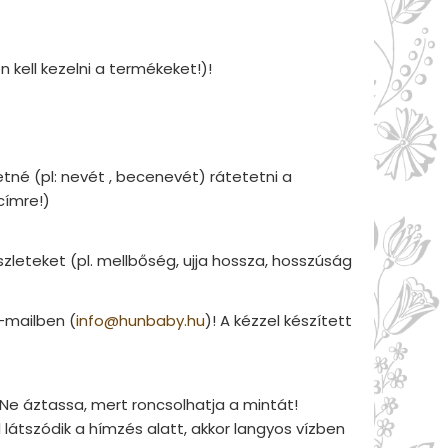
kell kezelni a termékeket!)!
etné (pl: nevét , becenevét) rátetetni a
címre!)
leteket (pl. mellbőség, ujja hossza, hosszúság
e-mailben (
info@hunbaby.hu
)! A kézzel készített
Ne áztassa, mert roncsolhatja a mintát!
 látszódik a hímzés alatt, akkor langyos vízben