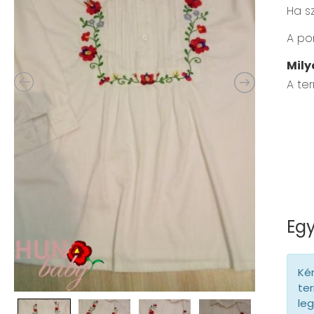
Ha s
A po
Mily
A te
Egy
Kér
ter
le