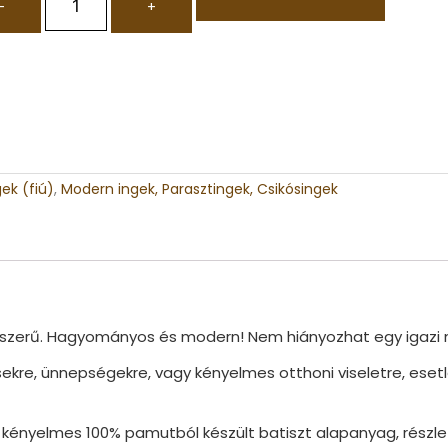
-
+
gek (fiú)
,
Modern ingek, Parasztingek, Csikósingek
pszerű. Hagyományos és modern! Nem hiányozhat egy igazi m
ésekre, ünnepségekre, vagy kényelmes otthoni viseletre, eset
ényelmes 100% pamutból készült batiszt alapanyag, részlet