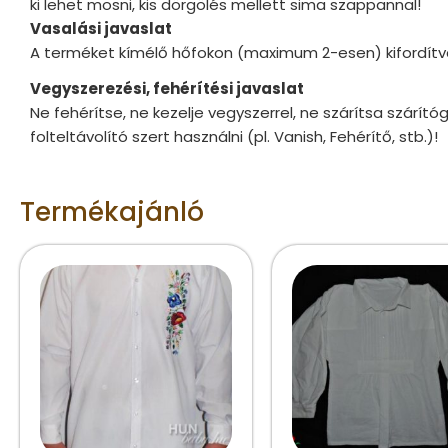
ki lehet mosni, kis dörgölés mellett sima szappannal!
Vasalási javaslat
A terméket kímélő hőfokon (maximum 2-esen) kifordítva
Vegyszerezési, fehérítési javaslat
Ne fehérítse, ne kezelje vegyszerrel, ne szárítsa szárít
folteltávolító szert használni (pl. Vanish, Fehérítő, stb.)!
Termékajánló