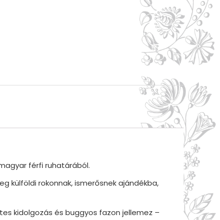
agyar férfi ruhatárából.
leg külföldi rokonnak, ismerősnek ajándékba,
es kidolgozás és buggyos fazon jellemez –