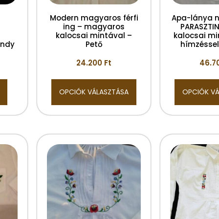
Modern magyaros férfi
Apa-lánya n
ing – magyaros
PARASZTIN
kalocsai mintával –
kalocsai min
Ondy
Pető
hímzésse
24.200
Ft
46.7
OPCIÓK VÁLASZTÁSA
OPCIÓK V