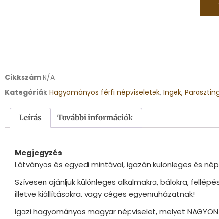
Cikkszám
N/A
Kategóriák
Hagyományos férfi népviseletek
,
Ingek, Parasztin
Leírás
További információk
Megjegyzés
Látványos és egyedi mintával, igazán különleges és né
Szívesen ajánljuk különleges alkalmakra, bálokra, fellép
illetve kiállításokra, vagy céges egyenruházatnak!
Igazi hagyományos magyar népviselet, melyet NAGYON k