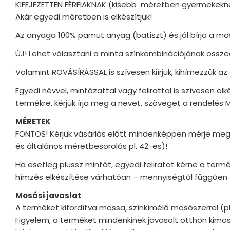
KIFEJEZETTEN FÉRFIAKNAK (kisebb méretben gyermekeknek
Akár egyedi méretben is elkészítjük!
Az anyaga 100% pamut anyag (batiszt) és jól bírja a m
ÚJ! Lehet választani a minta színkombinációjának összeá
Valamint ROVÁSÍRÁSSAL is szívesen kiírjuk, kihímezzük 
Egyedi névvel, mintázattal vagy felirattal is szívesen e
termékre, kérjük írja meg a nevet, szöveget a rendelés 
MÉRETEK
FONTOS! Kérjük vásárlás előtt mindenképpen mérje meg 
és általános méretbesorolás pl. 42-es)!
Ha esetleg plussz mintát, egyedi feliratot kérne a termé
hímzés elkészítése várhatóan – mennyiségtől függően –
Mosási javaslat
A terméket kifordítva mossa, színkímélő mosószerrel (
Figyelem, a terméket mindenkinek javasolt otthon kimosn