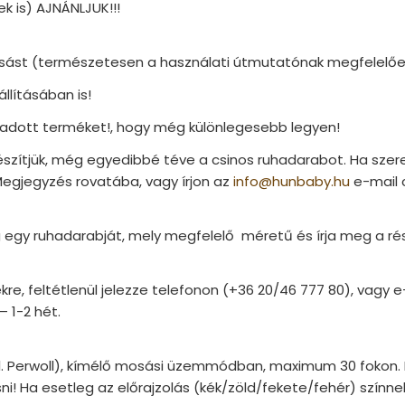
 is) AJNÁNLJUK!!!
osást (természetesen a használati útmutatónak megfelelően 
llításában is!
az adott terméket!, hogy még különlegesebb legyen!
lkészítjük, még egyedibbé téve a csinos ruhadarabot. Ha szer
Megjegyzés rovatába, vagy írjon az
info@hunbaby.hu
e-mail 
egy ruhadarabját, mely megfelelő méretű és írja meg a rész
kre, feltétlenül jelezze telefonon (+36 20/46 777 80), vagy 
 1-2 hét.
pl. Perwoll), kímélő mosási üzemmódban, maximum 30 fokon. 
i! Ha esetleg az előrajzolás (kék/zöld/fekete/fehér) színnel