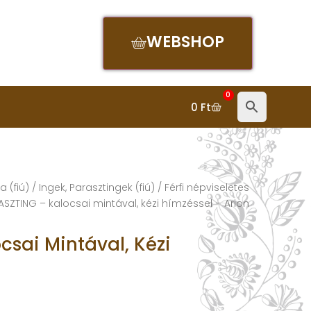
WEBSHOP
0
0
Ft
 (fiú)
/
Ingek, Parasztingek (fiú)
/ Férfi népviseletes
ASZTING – kalocsai mintával, kézi hímzéssel – Arion
csai Mintával, Kézi