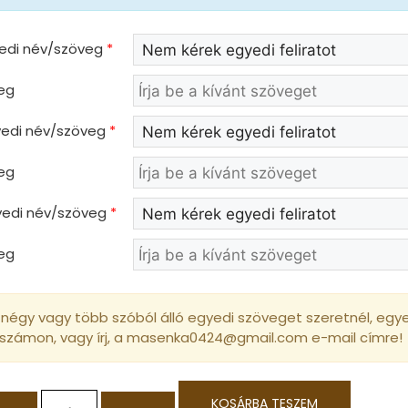
yedi név/szöveg
*
eg
gyedi név/szöveg
*
eg
gyedi név/szöveg
*
eg
négy vagy több szóból álló egyedi szöveget szeretnél, egyed
 számon, vagy írj, a masenka0424@gmail.com e-mail címre!
KOSÁRBA TESZEM