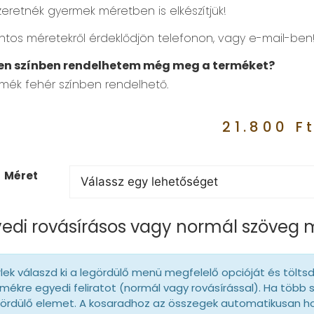
zeretnék gyermek méretben is elkészítjük!
ntos méretekről érdeklődjön telefonon, vagy e-mail-ben
en színben rendelhetem még meg a terméket?
rmék fehér színben rendelhető.
21.800
F
Méret
edi rovásírásos vagy normál szöveg
lek válaszd ki a legördülő menü megfelelő opcióját és tölts
mékre egyedi feliratot (normál vagy rovásírással). Ha több 
gördülő elemet. A kosaradhoz az összegek automatikusan 