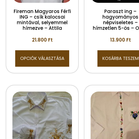
Fireman Magyaros Férfi
Paraszt ing –
ING – csík kalocsai
hagyományos
mintával, selyemmel
népviseletes –
hímezve – Attila
hímzetlen 5-ös – 
21.800
Ft
13.900
Ft
OPCIÓK VÁLASZTÁSA
KOSÁRBA TESZEM