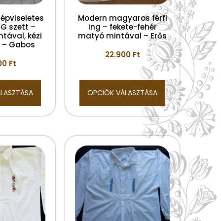
épviseletes
Modern magyaros férfi
G szett –
ing – fekete-fehér
tával, kézi
matyó mintával – Erős
l – Gabos
22.900
Ft
00
Ft
ÁLASZTÁSA
OPCIÓK VÁLASZTÁSA