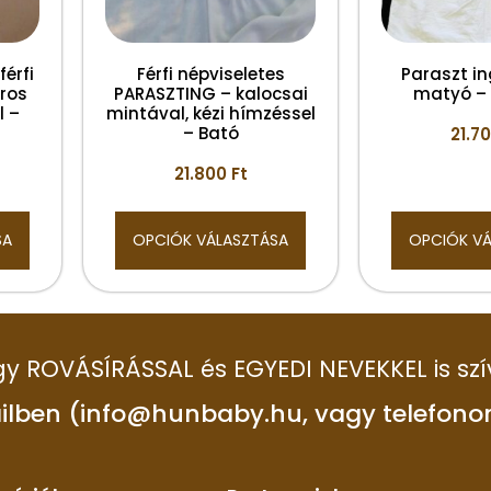
érfi
Férfi népviseletes
Paraszt i
ros
PARASZTING – kalocsai
matyó – f
l –
mintával, kézi hímzéssel
– Bató
21.7
21.800
Ft
SA
OPCIÓK VÁLASZTÁSA
OPCIÓK V
 így ROVÁSÍRÁSSAL és EGYEDI NEVEKKEL is szí
ilben (info@hunbaby.hu, vagy telefono