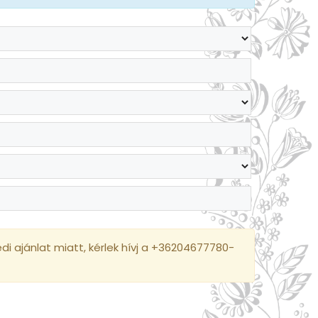
i ajánlat miatt, kérlek hívj a +36204677780-