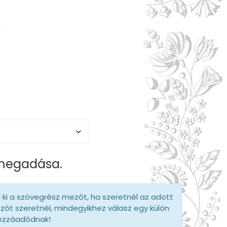
!
t
 megadása.
d ki a szövegrész mezőt, ha szeretnél az adott
szót szeretnél, mindegyikhez válasz egy külön
hozzáadódnak!