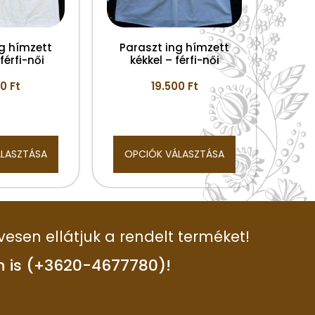
ng hímzett
Paraszt ing hímzett
érfi-női
kékkel – férfi-női
00
Ft
19.500
Ft
ÁLASZTÁSA
OPCIÓK VÁLASZTÁSA
vesen ellátjuk a rendelt terméket!
n is (+3620-4677780)!