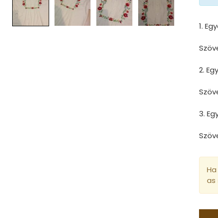
1. Eg
Szöv
2. E
Szöv
3. E
Szöv
Ha 
as