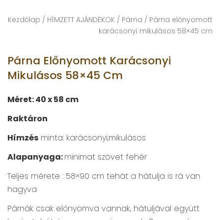
Kezdőlap
/
HÍMZETT AJÁNDÉKOK
/
Párna
/ Párna előnyomott
karácsonyi mikulásos 58×45 cm
Párna Előnyomott Karácsonyi
Mikulásos 58×45 Cm
Méret: 40 x 58 cm
Raktáron
Hímzés
minta: karácsonyi,mikulásos
Alapanyaga:
minimat szövet fehér
Teljes mérete : 58×90 cm tehát a hátulja is rá van
hagyva
Párnák csak előnyomva vannak, hátuljával együtt