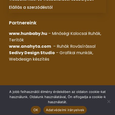
Elállás a szerződéstől
Partnereink
www.hunbaby.hu
– Minőségi Kalocsai Ruhák,
Terítők
www.anahyta.com
– Ruhák Rovásírással
Sedivy Design Studio
– Grafikai munkák,
Webdesign készítés
© 2025 –
KALOCSAI RUHÁK
– Minden jog fenntartva |
A jobb felhasználói élmény érdekében az oldalon cookie-kat
Készítette::
HG WEB Kft.
használunk. Oldalunk használatával, Ön elfogadja a cookie-k
használatát.
OK
Adatvédelmi irányelvek