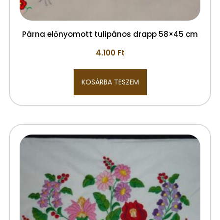
Párna előnyomott tulipános drapp 58×45 cm
4.100
Ft
KOSÁRBA TESZEM