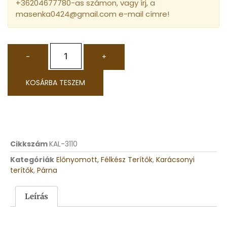
+36204677780-as számon, vagy írj, a
masenka0424@gmail.com e-mail címre!
-
+
KOSÁRBA TESZEM
Cikkszám
KAL-3110
Kategóriák
Előnyomott, Félkész Terítők
,
Karácsonyi
terítők
,
Párna
Leírás