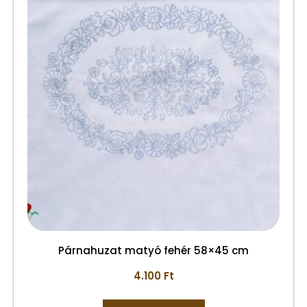
Párnahuzat matyó fehér 58×45 cm
4.100
Ft