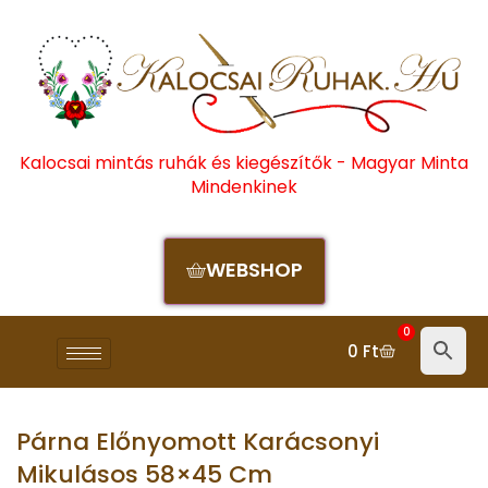
Kalocsai mintás ruhák és kiegészítők - Magyar Minta
Mindenkinek
WEBSHOP
0
0
Ft
Párna Előnyomott Karácsonyi
Mikulásos 58×45 Cm