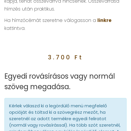
kapja, tehát összevarrva nincsenek. Összevarrása
hímzés után praktikus.
Ha hímzőcérnát szeretne válogasson a
linkre
kattintva.
3.700
Ft
Egyedi rovásírásos vagy normál
szöveg megadása.
Kérlek válaszd ki a legördülő menü megfelelő
opcióját és töltsd ki a szövegrész mezőt, ha
szeretnél az adott termékre egyedi feliratot
(normál vagy rovásírással). Ha több szót szeretnél,