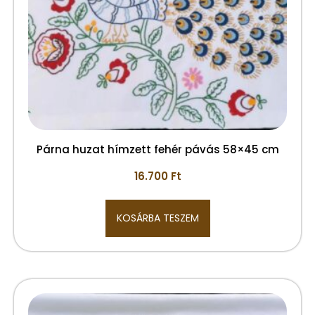
Párna huzat hímzett fehér pávás 58×45 cm
16.700
Ft
KOSÁRBA TESZEM