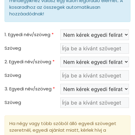
mindegyikhez válasz egy külön legördülő elemet. A
kosaradhoz az összegek automatikusan
hozzáadódnak!
1. Egyedi név/szöveg
*
Szöveg
2. Egyedi név/szöveg
*
Szöveg
3. Egyedi név/szöveg
*
Szöveg
Ha négy vagy több szóból álló egyedi szöveget
szeretnél, egyedi ajánlat miatt, kérlek hívj a