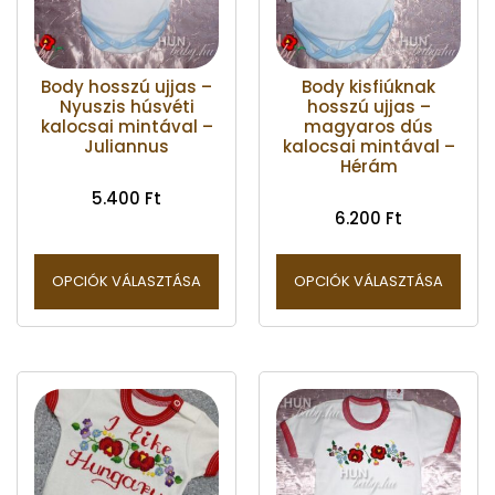
Body hosszú ujjas –
Body kisfiúknak
Nyuszis húsvéti
hosszú ujjas –
kalocsai mintával –
magyaros dús
Juliannus
kalocsai mintával –
Hérám
5.400
Ft
6.200
Ft
OPCIÓK VÁLASZTÁSA
OPCIÓK VÁLASZTÁSA