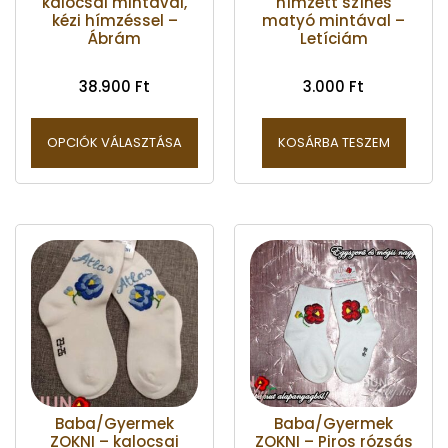
kalocsai mintával,
hímzett színes
kézi hímzéssel –
matyó mintával –
Ábrám
Letíciám
38.900
Ft
3.000
Ft
OPCIÓK VÁLASZTÁSA
KOSÁRBA TESZEM
Baba/Gyermek
Baba/Gyermek
ZOKNI – kalocsai
ZOKNI – Piros rózsás