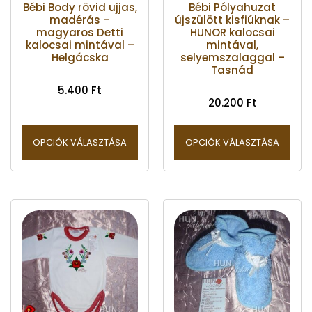
Bébi Body rövid ujjas,
Bébi Pólyahuzat
madérás –
újszülött kisfiúknak –
magyaros Detti
HUNOR kalocsai
kalocsai mintával –
mintával,
Helgácska
selyemszalaggal –
Tasnád
5.400
Ft
20.200
Ft
OPCIÓK VÁLASZTÁSA
OPCIÓK VÁLASZTÁSA