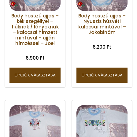
Body hosszú ujjas –
Body hosszú ujjas –
kék szegéllyel –
Nyuszis húsvéti
fiúknak / lányoknak
kalocsai mintával –
– kalocsai hímzett
Jakobinám
mintával – ujján
hímzéssel – Joel
6.200
Ft
6.900
Ft
OPCIÓK VÁLASZTÁSA
OPCIÓK VÁLASZTÁSA