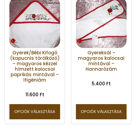
Gyerek/Bébi Kifogó
Gyereksál –
(kapucnis törölköző)
magyaros kalocsai
– magyaros kézzel
mintával –
hímzett kalocsai
Hannarózám
paprikás mintával –
Ifigéniám
5.400
Ft
11.600
Ft
OPCIÓK VÁLASZTÁSA
OPCIÓK VÁLASZTÁSA