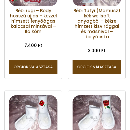
Bébi rugi – Body
Bébi Tutyi (Mamusz)
hosszú ujjas – kézzel
kék wellsoft
hímzett fenyőágas
anyagból – kékre
kalocsai mintával –
hímzett kisvirággal
Ildikóm
és masnival –
Ibolyácska
7.400
Ft
3.000
Ft
OPCIÓK VÁLASZTÁSA
OPCIÓK VÁLASZTÁSA