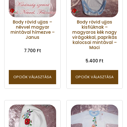
Body rövid ujjas –
Body rövid ujjas
névvel magyar
kisfiúknak –
mintával hímezve –
magyaros kék nagy
Janus
virágokkal, paprikás
kalocsai mintával –
Maci
7.700
Ft
5.400
Ft
OPCIÓK VÁLASZTÁSA
OPCIÓK VÁLASZTÁSA