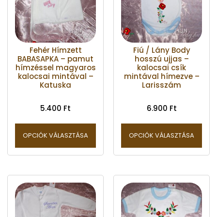
Fehér Hímzett
Fiú / Lány Body
BABASAPKA – pamut
hosszú ujjas –
hímzéssel magyaros
kalocsai csík
kalocsai mintával –
mintával hímezve –
Katuska
Larisszám
5.400
Ft
6.900
Ft
OPCIÓK VÁLASZTÁSA
OPCIÓK VÁLASZTÁSA