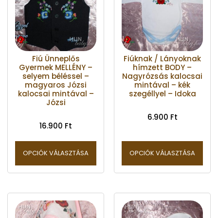
Fiú Ünneplős
Fiúknak / Lányoknak
Gyermek MELLÉNY –
hímzett BODY –
selyem béléssel –
Nagyrózsás kalocsai
magyaros Józsi
mintával – kék
kalocsai mintával –
szegéllyel – Idoka
Józsi
6.900
Ft
16.900
Ft
OPCIÓK VÁLASZTÁSA
OPCIÓK VÁLASZTÁSA