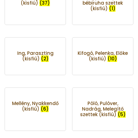
(kisfiú)
(37)
bébiruha szettek
(kisfiú)
(1)
Ing, Paraszting
Kifogó, Pelenka, Előke
(kisfiú)
(2)
(kisfiú)
(10)
Mellény, Nyakkendő
Póló, Pulóver,
(kisfiú)
(6)
Nadrág, Melegítő
szettek (kisfiú)
(5)