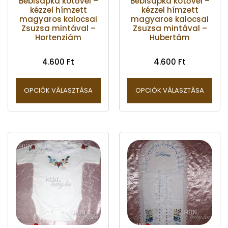
Bébisapka kötővel –
Bébisapka kötővel –
kézzel hímzett
kézzel hímzett
magyaros kalocsai
magyaros kalocsai
Zsuzsa mintával –
Zsuzsa mintával –
Hortenziám
Hubertám
4.600
Ft
4.600
Ft
OPCIÓK VÁLASZTÁSA
OPCIÓK VÁLASZTÁSA