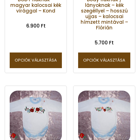
magyar kalocsai kék
lányoknak – kék
virággal – Kond
szegéllyel – hosszú
ujjas – kalocsai
hímzett mintával –
6.900
Ft
Flórián
5.700
Ft
OPCIÓK VÁLASZTÁSA
OPCIÓK VÁLASZTÁSA