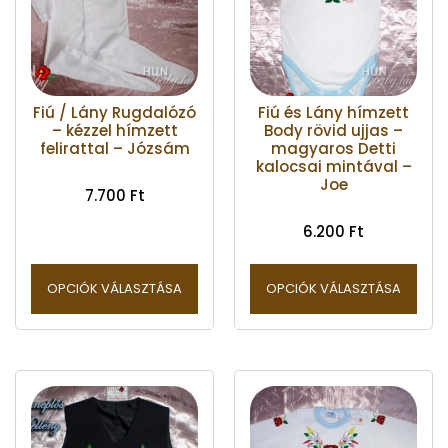
Fiú / Lány Rugdalózó
Fiú és Lány hímzett
– kézzel hímzett
Body rövid ujjas –
felirattal – Józsám
magyaros Detti
kalocsai mintával –
Joe
7.700
Ft
6.200
Ft
OPCIÓK VÁLASZTÁSA
OPCIÓK VÁLASZTÁSA