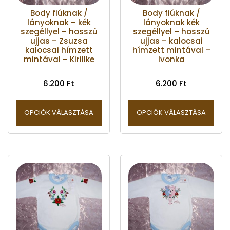
Body fiúknak /
Body fiúknak /
lányoknak – kék
lányoknak kék
szegéllyel – hosszú
szegéllyel – hosszú
ujjas – Zsuzsa
ujjas – kalocsai
kalocsai hímzett
hímzett mintával –
mintával – Kirillke
Ivonka
6.200
Ft
6.200
Ft
OPCIÓK VÁLASZTÁSA
OPCIÓK VÁLASZTÁSA