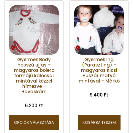
Gyermek Body
Gyermek Ing
hosszú ujjas –
(Paraszting) –
magyaros bolero
magyaros Kicsi
formájú kalocsai
Huszár matyó
mintával kézzel
mintával – Márkó
hímezve –
Havaskám
9.400
Ft
6.200
Ft
OPCIÓK VÁLASZTÁSA
KOSÁRBA TESZEM