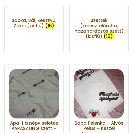
Sapka, Sál, Kesztyű,
Szettek
Zokni (kisfiú)
(16)
(keresztelőruha,
hazahordozós szett)
(kisfiú)
(15)
Apa-fia népviseletes
Baba Pelenka – Alvós
PARASZTING szett –
Pelus – Kézzel