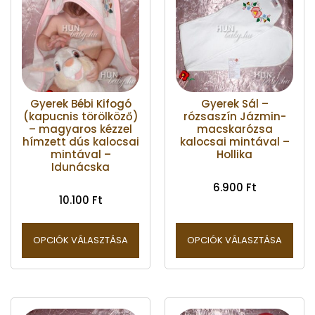
Gyerek Bébi Kifogó
Gyerek Sál –
(kapucnis törölköző)
rózsaszín Jázmin-
– magyaros kézzel
macskarózsa
hímzett dús kalocsai
kalocsai mintával –
mintával –
Hollika
Idunácska
6.900
Ft
10.100
Ft
OPCIÓK VÁLASZTÁSA
OPCIÓK VÁLASZTÁSA