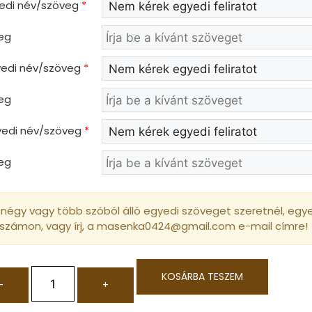
yedi név/szöveg
*
eg
gyedi név/szöveg
*
eg
gyedi név/szöveg
*
eg
négy vagy több szóból álló egyedi szöveget szeretnél, egyed
 számon, vagy írj, a masenka0424@gmail.com e-mail címre!
KOSÁRBA TESZEM
-
+