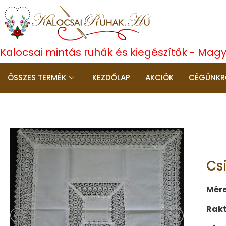
Kalocsai mintás ruhák és kiegészítők - Mag
ÖSSZES TERMÉK
KEZDŐLAP
AKCIÓK
CÉGÜNKR
Cs
Mére
Rakt