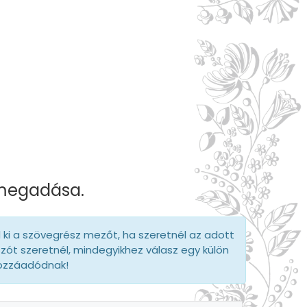
 megadása.
d ki a szövegrész mezőt, ha szeretnél az adott
szót szeretnél, mindegyikhez válasz egy külön
hozzáadódnak!