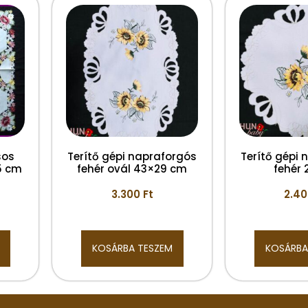
sos
Terítő gépi napraforgós
Terítő gépi
5 cm
fehér ovál 43×29 cm
fehér
3.300
Ft
2.4
KOSÁRBA TESZEM
KOSÁRBA