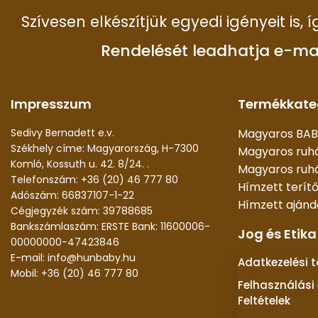
Szívesen elkészítjük egyedi igényeit is,
Rendelését leadhatja e-ma
Impresszum
Termékkate
Sedivy Bernadett e.v.
Magyaros BAB
Székhely címe: Magyarország, H-7300
Magyaros ruh
Komló, Kossuth u. 42. 8/24. .
Magyaros ruhá
Telefonszám: +36 (20) 46 777 80
Hímzett terít
Adószám: 66837107-1-22
Hímzett aján
Cégjegyzék szám: 39788685
Bankszámlaszám: ERSTE Bank: 11600006-
Jog és Etika
00000000-47423846
E-mail: info@hunbaby.hu
Adatkezelési 
Mobil: +36 (20) 46 777 80
Felhasználási 
Feltételek