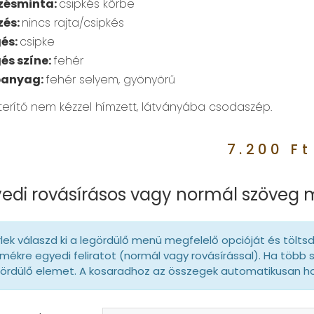
zésminta:
csipkés körbe
zés:
nincs rajta/csipkés
és:
csipke
és színe:
fehér
panyag:
fehér selyem, gyönyörű
 terítő nem kézzel hímzett, látványába csodaszép.
7.200
Ft
edi rovásírásos vagy normál szöveg
lek válaszd ki a legördülő menü megfelelő opcióját és tölts
mékre egyedi feliratot (normál vagy rovásírással). Ha több 
gördülő elemet. A kosaradhoz az összegek automatikusan 