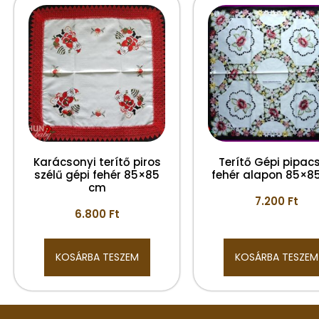
Karácsonyi terítő piros
Terítő Gépi pipac
szélű gépi fehér 85×85
fehér alapon 85×8
cm
7.200
Ft
6.800
Ft
KOSÁRBA TESZEM
KOSÁRBA TESZEM