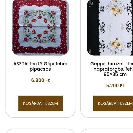
ASZTALterítő Gépi fehér
Géppel hímzett te
pipacsos
napraforgós, feh
85×35 cm
6.800
Ft
5.200
Ft
KOSÁRBA TESZEM
KOSÁRBA TESZEM