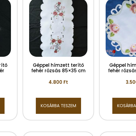
rítő
Géppel hímzett terítő
Géppel hím
ér
fehér rózsás 85×35 cm
fehér rózsá
4.800
Ft
3.5
KOSÁRBA TESZEM
KOSÁRBA