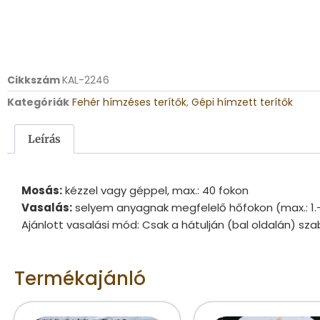
Cikkszám
KAL-2246
Kategóriák
Fehér hímzéses terítők
,
Gépi hímzett terítők
Leírás
Mosás:
kézzel vagy géppel, max.: 40 fokon
Vasalás:
selyem anyagnak megfelelő hőfokon (max.: 1.
Ajánlott vasalási mód: Csak a hátulján (bal oldalán) sza
Termékajánló