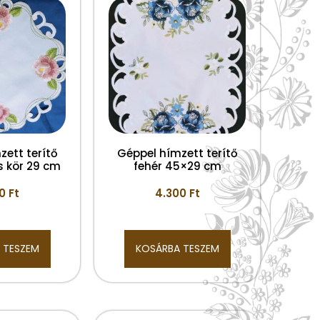
zett terítő
Géppel hímzett terítő
s kör 29 cm
fehér 45×29 cm
00
Ft
4.300
Ft
 TESZEM
KOSÁRBA TESZEM