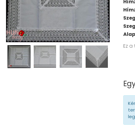
Hím
Hím
Szeg
Szeg
Ala
Ez a
Egy
Kér
ter
le