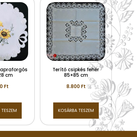
 napraforgós
Terítő csipkés fehér
 28 cm
85×85 cm
00
Ft
8.800
Ft
 TESZEM
KOSÁRBA TESZEM