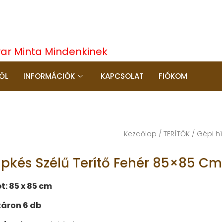
yar Minta Mindenkinek
ŐL
INFORMÁCIÓK
KAPCSOLAT
FIÓKOM
Kezdőlap
/
TERÍTŐK
/
Gépi hí
ipkés Szélű Terítő Fehér 85×85 Cm
t: 85 x 85 cm
áron 6 db