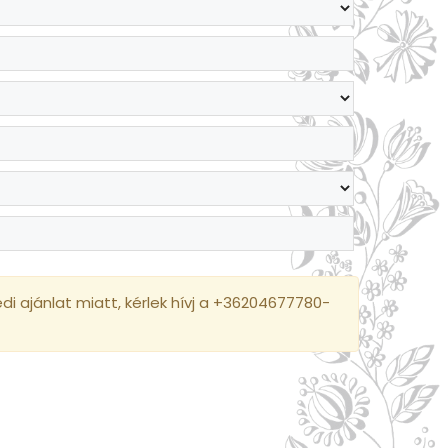
i ajánlat miatt, kérlek hívj a +36204677780-