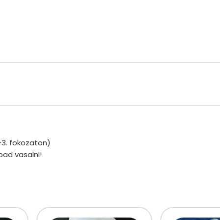
-3. fokozaton)
bad vasalni!