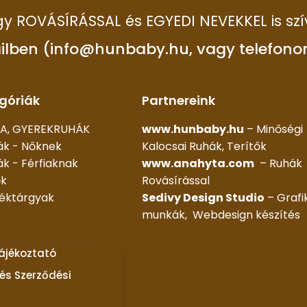
 így ROVÁSÍRÁSSAL és EGYEDI NEVEKKEL is szí
ilben (info@hunbaby.hu, vagy telefono
góriák
Partnereink
A, GYEREKRUHÁK
www.hunbaby.hu
– Minőségi
ák - Nőknek
Kalocsai Ruhák, Terítők
k - Férfiaknak
www.anahyta.com
– Ruhák
ők
Rovásírással
déktárgyak
Sedivy Design Studio
– Grafi
munkák, Webdesign készítés
tájékoztató
és Szerződési