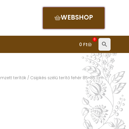
WEBSHOP
0
0
Ft
mzett terítők
/ Csipkés szélű terítő fehér 85×85 cm