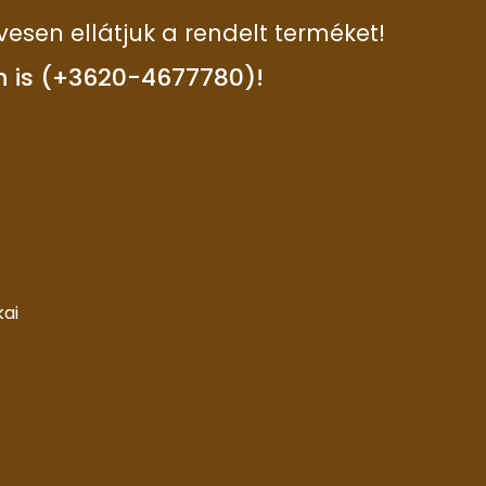
vesen ellátjuk a rendelt terméket!
n is (+3620-4677780)!
kai