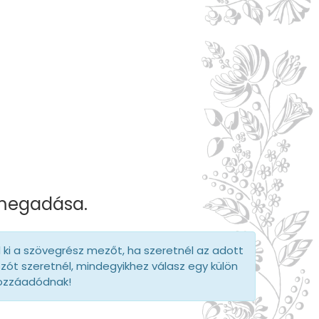
 megadása.
d ki a szövegrész mezőt, ha szeretnél az adott
szót szeretnél, mindegyikhez válasz egy külön
hozzáadódnak!