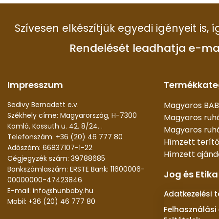
Szívesen elkészítjük egyedi igényeit is,
Rendelését leadhatja e-ma
Impresszum
Termékkate
Sedivy Bernadett e.v.
Magyaros BAB
Székhely címe: Magyarország, H-7300
Magyaros ruh
Komló, Kossuth u. 42. 8/24. .
Magyaros ruhá
Telefonszám: +36 (20) 46 777 80
Hímzett terít
Adószám: 66837107-1-22
Hímzett aján
Cégjegyzék szám: 39788685
Bankszámlaszám: ERSTE Bank: 11600006-
Jog és Etika
00000000-47423846
E-mail: info@hunbaby.hu
Adatkezelési 
Mobil: +36 (20) 46 777 80
Felhasználási 