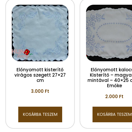
Előnyomott kisterítő
Előnyomott kaloc
virágos szegett 27×27
Kisterítő – magya
cm
mintával – 40×25 
Emőke
3.000
Ft
2.000
Ft
KOSÁRBA TESZEM
KOSÁRBA TESZEM