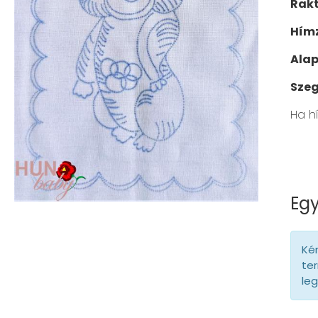
Rak
Hímz
Ala
Szeg
Ha h
Egy
Kér
ter
le