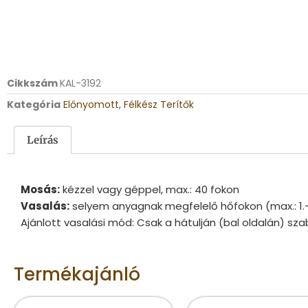
Cikkszám
KAL-3192
Kategória
Előnyomott, Félkész Terítők
Leírás
Mosás:
kézzel vagy géppel, max.: 40 fokon
Vasalás:
selyem anyagnak megfelelő hőfokon (max.: 1.
Ajánlott vasalási mód: Csak a hátulján (bal oldalán) sza
Termékajánló