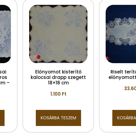
sai
Előnyomot kisterítő
Riselt terí
ros
kalocsai drapp szegett
előnyomot
cm –
18×18 cm
33.6
1.100
Ft
KOSÁRBA TESZEM
KOSÁRBA