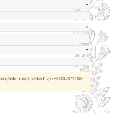
i ajánlat miatt, kérlek hívj a +36204677780-