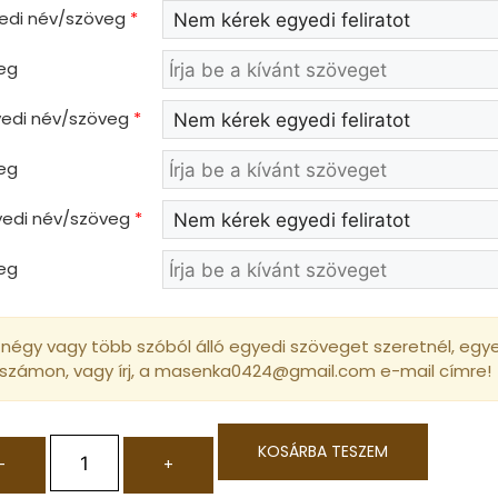
yedi név/szöveg
*
eg
gyedi név/szöveg
*
eg
gyedi név/szöveg
*
eg
négy vagy több szóból álló egyedi szöveget szeretnél, egyed
 számon, vagy írj, a masenka0424@gmail.com e-mail címre!
KOSÁRBA TESZEM
-
+