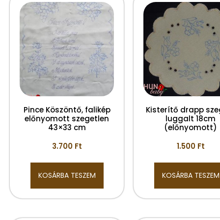
Pince Köszöntő, falikép
Kisterítő drapp sze
előnyomott szegetlen
luggalt 18cm
43×33 cm
(előnyomott)
3.700
Ft
1.500
Ft
KOSÁRBA TESZEM
KOSÁRBA TESZEM