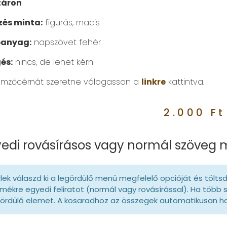
táron
és minta:
figurás, macis
panyag:
napszövet fehér
és:
nincs, de lehet kérni
ímzőcérnát szeretne válogasson a
linkre
kattintva.
2.000
Ft
edi rovásírásos vagy normál szöveg
lek válaszd ki a legördülő menü megfelelő opcióját és tölts
mékre egyedi feliratot (normál vagy rovásírással). Ha több 
gördülő elemet. A kosaradhoz az összegek automatikusan 