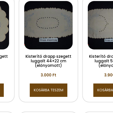
gett
Kisterítő drapp szegett
Kisterítő dr
luggalt 44×22 cm
luggalt 
(előnyomott)
(előny
3.000
Ft
3.9
KOSÁRBA TESZEM
KOSÁRBA