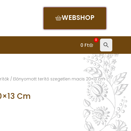
WEBSHOP
0
0
Ft
rítők
/ Előnyomott terítő szegetlen macis 20×13 cm
20×13 Cm