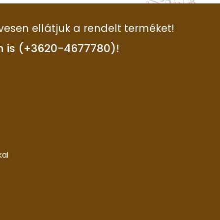
vesen ellátjuk a rendelt terméket!
n is (+3620-4677780)!
kai