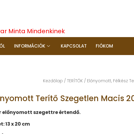
yar Minta Mindenkinek
ŐL
INFORMÁCIÓK
KAPCSOLAT
FIÓKOM
Kezdőlap
/
TERÍTŐK
/
Előnyomott, Félkész Te
őnyomott Terítő Szegetlen Macis 
r elő​​nyomott szegettre értendő.
t: 13 x 20 cm