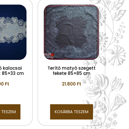
tő kalocsai
Terítő matyó szegett
t 85×33 cm
fekete 85×85 cm
00
Ft
21.800
Ft
 TESZEM
KOSÁRBA TESZEM