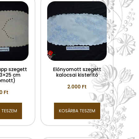
app szegett
Előnyomott szegett
53×25 cm
kalocsai kisterítő
omott)
2.000
Ft
00
Ft
 TESZEM
KOSÁRBA TESZEM