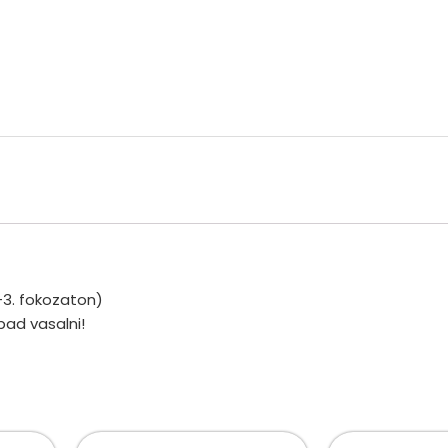
-3. fokozaton)
bad vasalni!