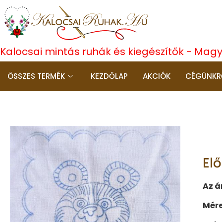
Kalocsai mintás ruhák és kiegészítők - Mag
ÖSSZES TERMÉK
KEZDŐLAP
AKCIÓK
CÉGÜNKR
El
Az á
Mére