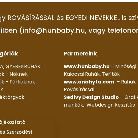
 így ROVÁSÍRÁSSAL és EGYEDI NEVEKKEL is szí
ilben (info@hunbaby.hu, vagy telefono
góriák
Partnereink
A, GYEREKRUHÁK
www.hunbaby.hu
– Minőségi
ák - Nőknek
Kalocsai Ruhák, Terítők
k - Férfiaknak
www.anahyta.com
– Ruhák
ők
Rovásírással
déktárgyak
Sedivy Design Studio
– Grafi
munkák, Webdesign készítés
tájékoztató
és Szerződési