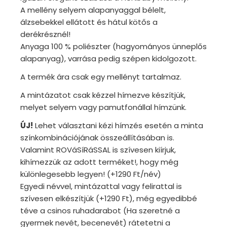
A mellény selyem alapanyaggal bélelt,
álzsebekkel ellátott és hátul kötős a
derékrésznél!
Anyaga 100 % poliészter (hagyományos ünneplős
alapanyag), varrása pedig szépen kidolgozott.
A termék ára csak egy mellényt tartalmaz.
A mintázatot csak kézzel hímezve készítjük,
melyet selyem vagy pamutfonállal hímzünk.
ÚJ!
Lehet választani kézi hímzés esetén a minta
színkombinációjának összeállításában is.
Valamint ROVáSíRáSSAL is szívesen kiírjuk,
kihímezzük az adott terméket!, hogy még
különlegesebb legyen! (+1290 Ft/név)
Egyedi névvel, mintázattal vagy felirattal is
szívesen elkészítjük (+1290 Ft), még egyedibbé
téve a csinos ruhadarabot (Ha szeretné a
gyermek nevét, becenevét) rátetetni a