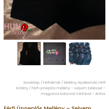
Kezdőlap
/
Férfiaknak
/
Mellény, Nyakkendő, Férfi
Kötény
/ Férfi ünneplős mellény – selyem béléssel –
magyaros kalocsai mintával – Antos
Férfi Ünneplős Mellény – Selyem