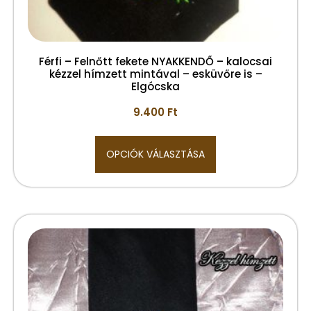
Férfi – Felnőtt fekete NYAKKENDŐ – kalocsai
kézzel hímzett mintával – esküvőre is –
Elgócska
9.400
Ft
OPCIÓK VÁLASZTÁSA