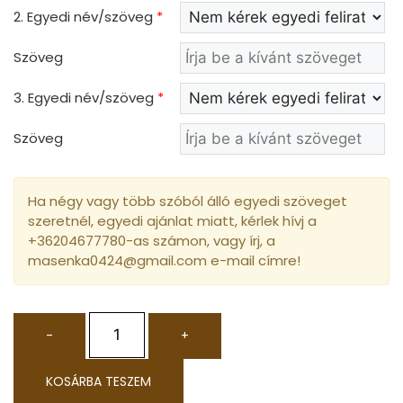
2. Egyedi név/szöveg
*
Szöveg
3. Egyedi név/szöveg
*
Szöveg
Ha négy vagy több szóból álló egyedi szöveget
szeretnél, egyedi ajánlat miatt, kérlek hívj a
+36204677780-as számon, vagy írj, a
masenka0424@gmail.com e-mail címre!
-
+
KOSÁRBA TESZEM