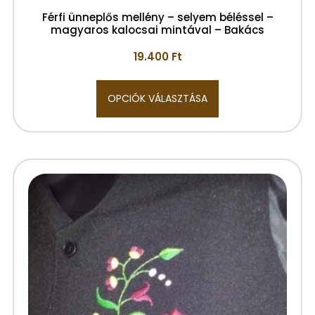
Férfi ünneplős mellény – selyem béléssel –
magyaros kalocsai mintával – Bakács
19.400
Ft
OPCIÓK VÁLASZTÁSA