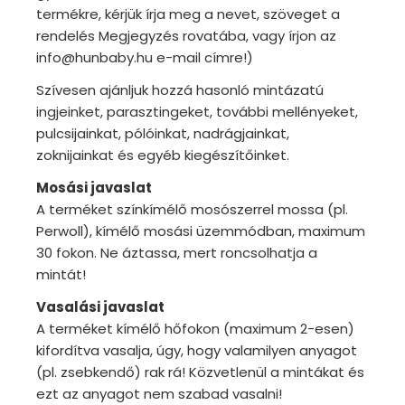
termékre, kérjük írja meg a nevet, szöveget a
rendelés Megjegyzés rovatába, vagy írjon az
info@hunbaby.hu e-mail címre!)
Szívesen ajánljuk hozzá hasonló mintázatú
ingjeinket, parasztingeket, további mellényeket,
pulcsijainkat, pólóinkat, nadrágjainkat,
zoknijainkat és egyéb kiegészítőinket.
Mosási javaslat
A terméket színkímélő mosószerrel mossa (pl.
Perwoll), kímélő mosási üzemmódban, maximum
30 fokon. Ne áztassa, mert roncsolhatja a
mintát!
Vasalási javaslat
A terméket kímélő hőfokon (maximum 2-esen)
kifordítva vasalja, úgy, hogy valamilyen anyagot
(pl. zsebkendő) rak rá! Közvetlenül a mintákat és
ezt az anyagot nem szabad vasalni!