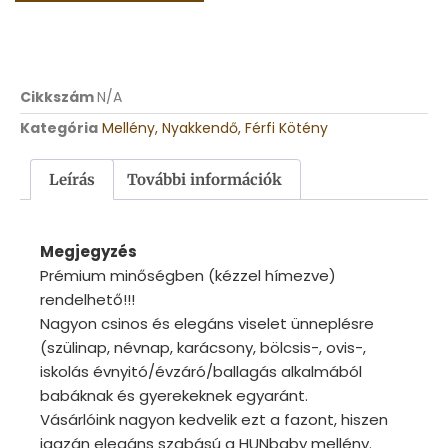
Cikkszám
N/A
Kategória
Mellény, Nyakkendő, Férfi Kötény
Leírás
További információk
Megjegyzés
Prémium minőségben (kézzel hímezve)
rendelhető!!!
Nagyon csinos és elegáns viselet ünneplésre
(szülinap, névnap, karácsony, bölcsis-, ovis-,
iskolás évnyitó/évzáró/ballagás alkalmából
babáknak és gyerekeknek egyaránt.
Vásárlóink nagyon kedvelik ezt a fazont, hiszen
igazán elegáns szabású a HUNbaby mellény.