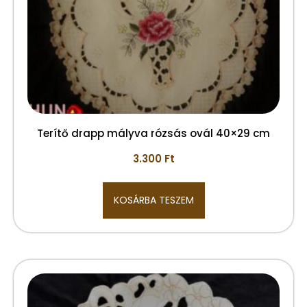
Terítő drapp mályva rózsás ovál 40×29 cm
3.300
Ft
KOSÁRBA TESZEM