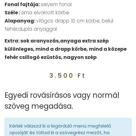
Fonal fajtája:
selyem fonal
Széle :
sima elvarrott körbe
Alapanyag:
világos drapp 10 cm körbe, belül
fehér,dupla anyaggal
Extra: sok aranyozás,anyaga extra szép
különleges, mind a drapp körbe, mind a közepe
fehér csillogó ezüstös, nagyon szép
3.500
Ft
Egyedi rovásírásos vagy normál
szöveg megadása.
Kérlek válaszd ki a legördülő menü megfelelő
opcióját és töltsd ki a szövegrész mezőt, ha