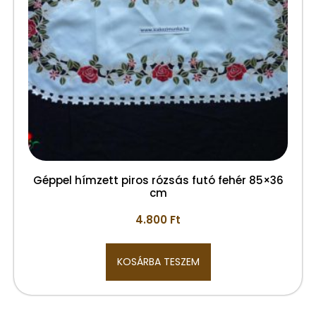
Géppel hímzett piros rózsás futó fehér 85×36
cm
4.800
Ft
KOSÁRBA TESZEM