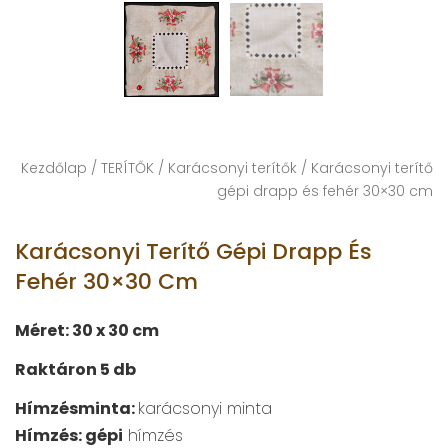
Kezdőlap
/
TERÍTŐK
/
Karácsonyi terítők
/ Karácsonyi terítő
gépi drapp és fehér 30×30 cm
Karácsonyi Terítő Gépi Drapp És
Fehér 30×30 Cm
Méret: 30 x 30 cm
Raktáron 5 db
Hímzésminta:
karácsonyi minta
Hímzés: gépi
hímzés