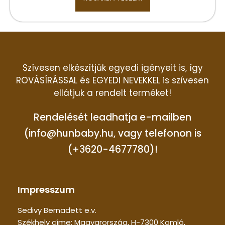
Szívesen elkészítjük egyedi igényeit is, így
ROVÁSÍRÁSSAL és EGYEDI NEVEKKEL is szívesen
ellátjuk a rendelt terméket!
Rendelését leadhatja e-mailben
(info@hunbaby.hu, vagy telefonon is
(+3620-4677780)!
Impresszum
Sedivy Bernadett e.v.
Székhely címe: Magyarország, H-7300 Komló,