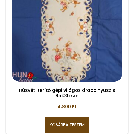
Húsvéti terítő gépi világos drapp nyuszis
85×35 cm
4.800
Ft
KOSÁRBA TESZEM