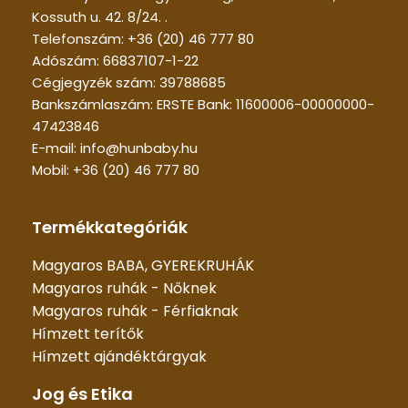
Kossuth u. 42. 8/24. .
Telefonszám: +36 (20) 46 777 80
Adószám: 66837107-1-22
Cégjegyzék szám: 39788685
Bankszámlaszám: ERSTE Bank: 11600006-00000000-
47423846
E-mail: info@hunbaby.hu
Mobil: +36 (20) 46 777 80
Termékkategóriák
Magyaros BABA, GYEREKRUHÁK
Magyaros ruhák - Nőknek
Magyaros ruhák - Férfiaknak
Hímzett terítők
Hímzett ajándéktárgyak
Jog és Etika