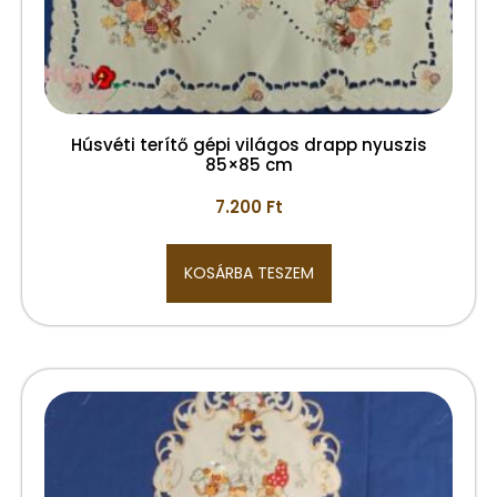
Húsvéti terítő gépi világos drapp nyuszis
85×85 cm
7.200
Ft
KOSÁRBA TESZEM