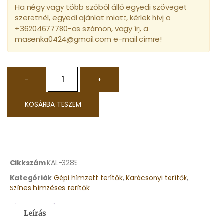
Ha négy vagy több szóból álló egyedi szöveget
szeretnél, egyedi ajánlat miatt, kérlek hívj a
+36204677780-as számon, vagy írj, a
masenka0424@gmail.com e-mail címre!
-
+
KOSÁRBA TESZEM
Cikkszám
KAL-3285
Kategóriák
Gépi hímzett terítők
,
Karácsonyi terítők
,
Színes hímzéses terítők
Leírás