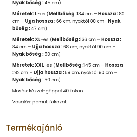
Nyak
bőség :
45 cm)
Méretek: L
-es (
Mellbőség :
134 cm –
Hossza :
80
cm –
Ujja hossza :
66 cm, nyaktól 88 cm-
Nyak
bőség :
47 cm)
Méretek: XL
-es (
Mellbőség :
136 cm –
Hossza :
84 cm –
Ujja hossza :
68 cm, nyaktól 90 cm –
Nyak
bőség :
50 cm)
Méretek: XXL
-es (
Mellbőség :
145 cm –
Hossza
:
82 cm –
Ujja hossza :
68 cm, nyaktól 90 cm –
Nyak
bőség :
50 cm)
Mosás: kézzel-géppel 40 fokon
Vasalás: pamut fokozat
Termékajánló