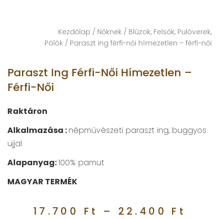
Kezdőlap
/
Nőknek
/
Blúzok, Felsők, Pulóverek,
Pólók
/ Paraszt ing férfi-női hímezetlen – férfi-női
Paraszt Ing Férfi-Női Hímezetlen –
Férfi-Női
Raktáron
Alkalmazása :
népművészeti paraszt ing, buggyos
ujjal
Alapanyag:
100% pamut
MAGYAR TERMÉK
17.700
Ft
–
22.400
Ft