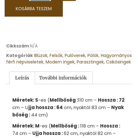
KOSÁRBA TESZEM
Cikkszám
N/A
Kategóriák
Blúzok, Felsők, Pulóverek, Pólók
,
Hagyományos
férfi népviseletek
,
Modern ingek, Parasztingek, Csikósingek
Leírás
További információk
Méretek: S
-es (
Mellbőség :
110 cm –
Hossza : 72
cm – U
jja hossza : 64
cm, nyaktól 83 cm –
Nyak
bőség :
44 cm)
Méretek: M
-es (
Mellbőség :
118 cm –
Hossza :
74 cm –
U
jja hossza :
62 cm, nyaktól 82 cm –