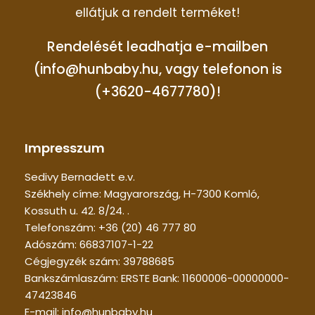
ellátjuk a rendelt terméket!
Rendelését leadhatja e-mailben
(info@hunbaby.hu, vagy telefonon is
(+3620-4677780)!
Impresszum
Sedivy Bernadett e.v.
Székhely címe: Magyarország, H-7300 Komló,
Kossuth u. 42. 8/24. .
Telefonszám: +36 (20) 46 777 80
Adószám: 66837107-1-22
Cégjegyzék szám: 39788685
Bankszámlaszám: ERSTE Bank: 11600006-00000000-
47423846
E-mail: info@hunbaby.hu